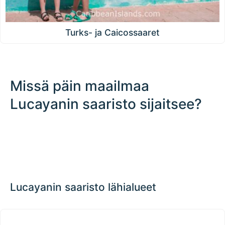
Turks- ja Caicossaaret
Missä päin maailmaa
Lucayanin saaristo sijaitsee?
200 km / 124.3 mi
CARIBBEANISLANDS.COM
with the support of
© OpenStreetMap
contributors
1 m
3
t
/
f
📏
+
−
Lucayanin saaristo lähialueet
Suuret Antillit