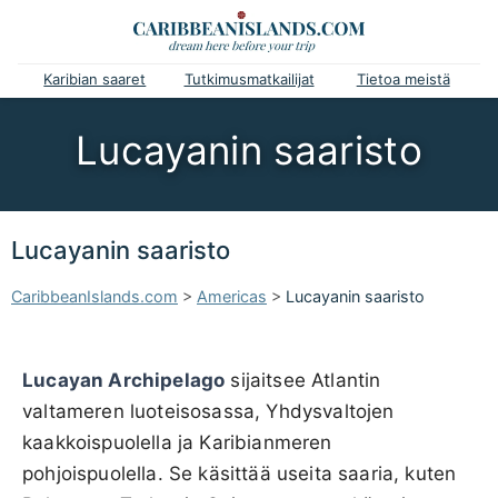
Karibian saaret
Tutkimusmatkailijat
Tietoa meistä
Lucayanin saaristo
Lucayanin saaristo
CaribbeanIslands.com
>
Americas
>
Lucayanin saaristo
Lucayan Archipelago
sijaitsee Atlantin
valtameren luoteisosassa, Yhdysvaltojen
kaakkoispuolella ja Karibianmeren
pohjoispuolella. Se käsittää useita saaria, kuten