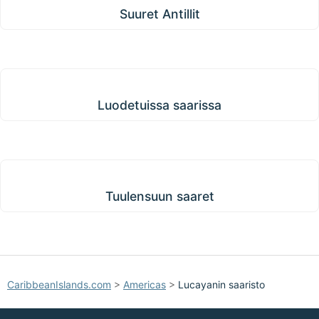
Suuret Antillit
Luodetuissa saarissa
Luodetuissa saarissa
Tuulensuun saaret
Tuulensuun saaret
CaribbeanIslands.com
>
Americas
>
Lucayanin saaristo