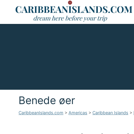
Benede øer
CaribbeanIslands.com
>
Americas
>
Caribbean Islands
>