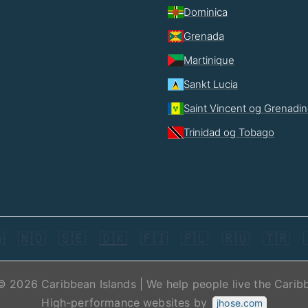
Dominica
Grenada
Martinique
Sankt Lucia
Saint Vincent og Grenadi
Trinidad og Tobago

🇳🇴
🇸🇪
🇩🇰
🇫🇮
🇵🇱
🇷🇺
🇹🇷
© 2026 Caribbean Islands | We help people live the Carib
High-performance websites by
jhose.com