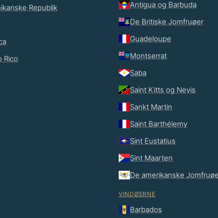
Antigua og Barbuda
ikanske Republik
De Britiske Jomfruøer
Guadeloupe
ca
Montserrat
o Rico
Saba
Saint Kitts og Nevis
Sankt Martin
Saint Barthélemy
Sint Eustatius
Sint Maarten
De amerikanske Jomfruøe
VINDØERNE
Barbados