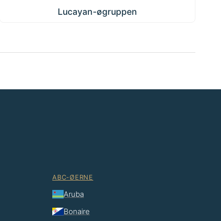
Lucayan-øgruppen
ABC-ØERNE
Aruba
Bonaire