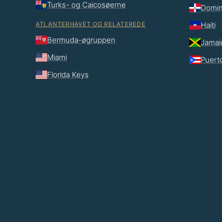
Turks- og Caicosøerne
Domin
ATLANTERHAVET OG RELATEREDE
Haiti
Bermuda-øgruppen
Jamai
Miami
Puert
Florida Keys