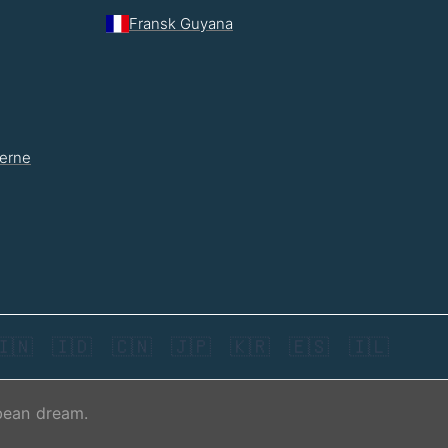
Fransk Guyana
nerne
🇮🇳
🇮🇩
🇨🇳
🇯🇵
🇰🇷
🇪🇸
🇮🇱
bean dream.