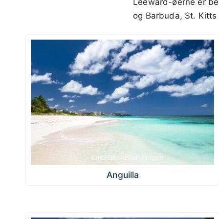
Leeward-øerne er bel
og Barbuda, St. Kitts
Anguilla