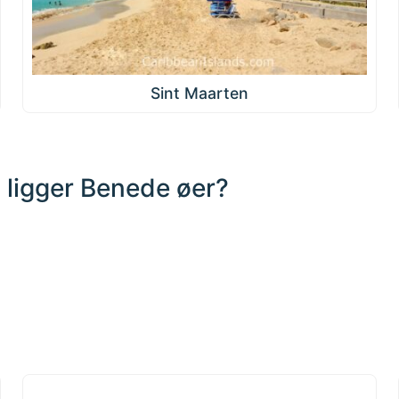
Sint Maarten
 ligger Benede øer?
1000 km / 621.4 mi
Vindøerne