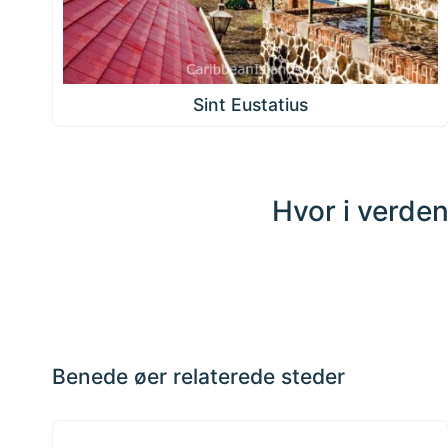
Sint Eustatius
Hvor i verden
Klik et
vilkårligt
sted på
📏
kortet for
+
at
interagere
−
Benede øer relaterede steder
De Små Antiller