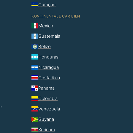
Curaçao
KONTINENTALE CARIBIEN
Mexico
Guatemala
Belize
Honduras
Nicaragua
Costa Rica
Panama
Colombia
r
Venezuela
Guyana
Surinam