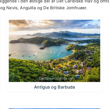
iggende i den østlige del af Det Caribiske Hav og omf
 og Nevis, Anguilla og De Britiske Jomfruøer.
Antigua og Barbuda