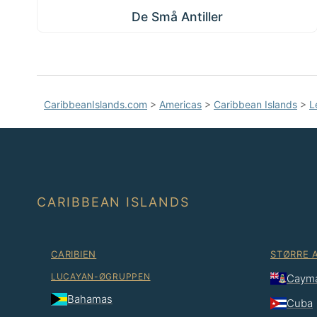
De Små Antiller
CaribbeanIslands.com
>
Americas
>
Caribbean Islands
>
L
CARIBBEAN ISLANDS
CARIBIEN
STØRRE 
LUCAYAN-ØGRUPPEN
Caym
Bahamas
Cuba