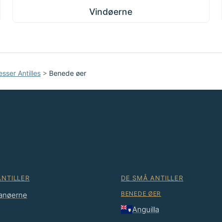
Vindøerne
esser Antilles
>
Benede øer
ANTILLER
DE SMÅ ANTILLER
BENEDE ØER
anøerne
Anguilla