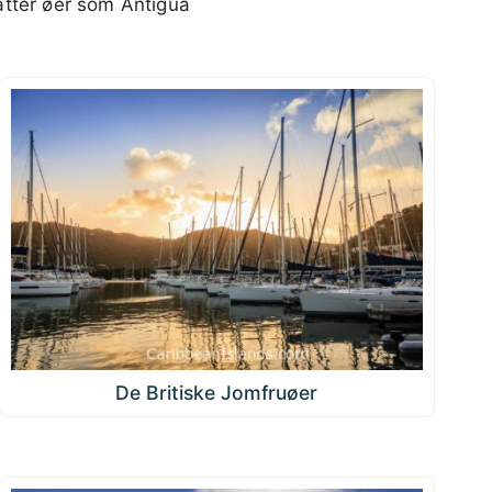
atter øer som Antigua
De Britiske Jomfruøer