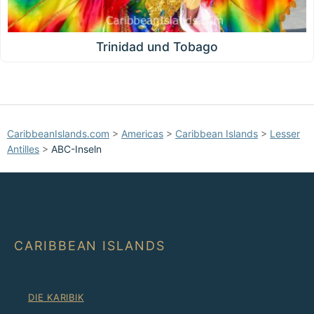
Trinidad und Tobago
CaribbeanIslands.com
>
Americas
>
Caribbean Islands
>
Lesser
Antilles
>
ABC-Inseln
CARIBBEAN ISLANDS
DIE KARIBIK