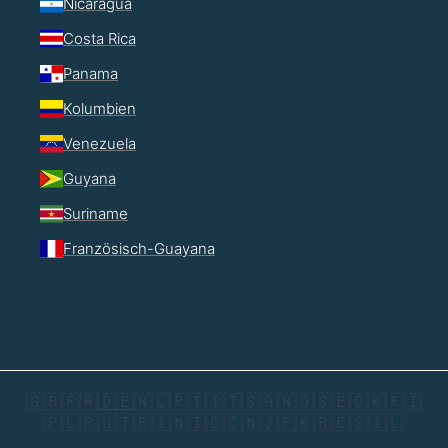
Nicaragua
Costa Rica
Panama
Kolumbien
Venezuela
Guyana
Suriname
Französisch-Guayana
🇬🇧
🇫🇷
🇩🇪
🇳🇱
🇵🇹
🇮🇹
🇸🇦
🇳🇴
🇸🇪
🇩🇰
🇫🇮
🇵🇱
🇷🇺
🇹🇷
🇮🇳
🇮🇩
🇨🇳
🇯🇵
🇰🇷
🇪🇸
🇮🇱