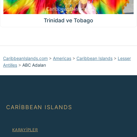
Trinidad ve Tobago
CaribbeanIslands.com
>
Americas
>
Caribbean Islands
>
Lesser
Antilles
>
ABC Adaları
CARIBBEAN ISLANDS
KARAYIPLER