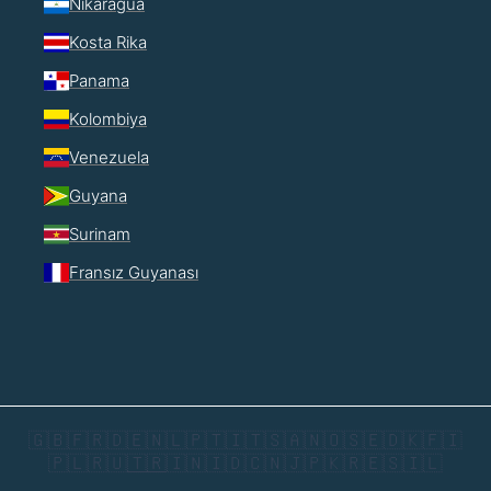
Nikaragua
Kosta Rika
Panama
Kolombiya
Venezuela
Guyana
Surinam
Fransız Guyanası
🇬🇧
🇫🇷
🇩🇪
🇳🇱
🇵🇹
🇮🇹
🇸🇦
🇳🇴
🇸🇪
🇩🇰
🇫🇮
🇵🇱
🇷🇺
🇹🇷
🇮🇳
🇮🇩
🇨🇳
🇯🇵
🇰🇷
🇪🇸
🇮🇱