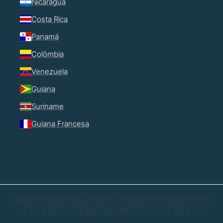
Nicarágua
Costa Rica
Panamá
Colômbia
Venezuela
Guiana
Suriname
Guiana Francesa
🇬🇧
🇫🇷
🇩🇪
🇳🇱
🇵🇹
🇮🇹
🇸🇦
🇳🇴
🇸🇪
🇩🇰
🇫🇮
🇵🇱
🇷🇺
🇹🇷
🇮🇳
🇮🇩
🇨🇳
🇯🇵
🇰🇷
🇪🇸
🇮🇱