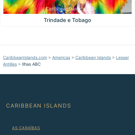
Trindade e Tobago
CaribbeanIslands.com
>
Americas
>
Caribbean Islands
>
Lesser
Antilles
>
Ilhas ABC
CARIBBEAN ISLANDS
AS CARAÍBAS