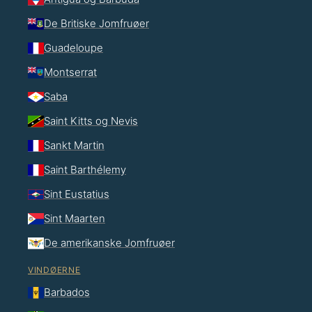
De Britiske Jomfruøer
Guadeloupe
Montserrat
Saba
Saint Kitts og Nevis
Sankt Martin
Saint Barthélemy
Sint Eustatius
Sint Maarten
De amerikanske Jomfruøer
VINDØERNE
Barbados