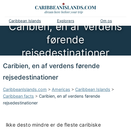
Caribbean Islands
Explorers
Om os
Caribien, en af verdens
førende
rejsedestinationer
Caribien, en af verdens førende
rejsedestinationer
CaribbeanIslands.com
>
Americas
>
Caribbean Islands
>
Caribbean facts
>
Caribien, en af verdens førende
rejsedestinationer
Ikke desto mindre er de fleste caribiske