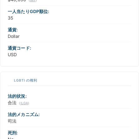
(
IMF
)
一人当たりGDP順位:
35
通貨:
Dollar
通貨コード:
USD
LGBTI の権利
法的状況:
合法
(
ILGA
)
法的メカニズム:
司法
死刑: