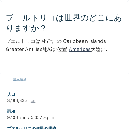
プエルトリコは世界のどこにあ
りますか？
プエルトリコは国です の Caribbean Islands
Greater Antilles地域に位置
Americas
大陸に.
200 km / 124.3 mi
CARIBBEANISLANDS.COM
with the support of
© OpenStreetMap
contributors
1 m
3
t
/
f
📏
基本情報
+
−
人口:
3,184,835
(
UN
)
面積:
9,104 km² / 5,657 sq mi
プエルトリコの住民の呼称: