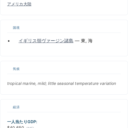
アメリカ大陸
国境
イギリス領ヴァージン諸島
— 東, 海
気候
tropical marine, mild; little seasonal temperature variation
経済
一人当たりGDP:
$40,650