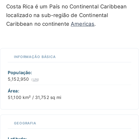
Costa Rica é um País no Continental Caribbean
localizado na sub-região de Continental
Caribbean no continente
Americas
.
100 km / 62.1 mi
CARIBBEANISLANDS.COM
with the support of
© OpenStreetMap
contributors
1 m
3
t
/
f
📏
INFORMAÇÃO BÁSICA
+
−
População:
5,152,950
(
UN
)
Área:
51,100 km² / 31,752 sq mi
GEOGRAFIA
Latitude: