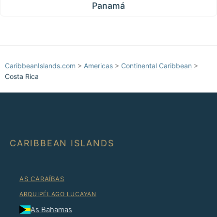
Panamá
CaribbeanIslands.com
>
Americas
>
Continental Caribbean
>
Costa Rica
CARIBBEAN ISLANDS
AS CARAÍBAS
ARQUIPÉLAGO LUCAYAN
As Bahamas