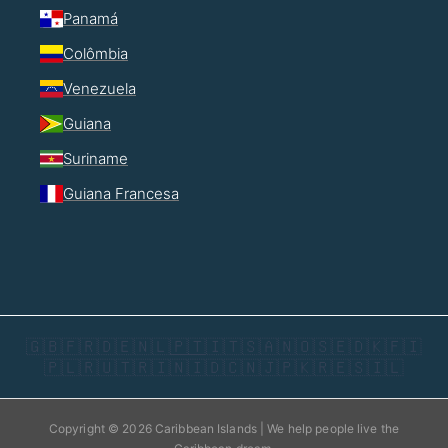
Panamá
Colômbia
Venezuela
Guiana
Suriname
Guiana Francesa
🇬🇧
🇫🇷
🇩🇪
🇳🇱
🇵🇹
🇮🇹
🇸🇦
🇳🇴
🇸🇪
🇩🇰
🇫🇮
🇵🇱
🇷🇺
🇹🇷
🇮🇳
🇮🇩
🇨🇳
🇯🇵
🇰🇷
🇪🇸
🇮🇱
Copyright © 2026 Caribbean Islands | We help people live the