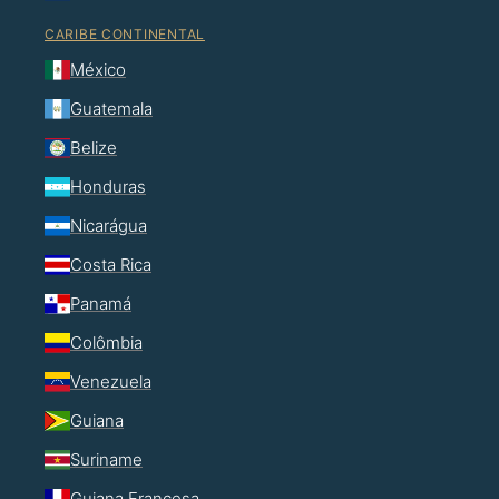
CARIBE CONTINENTAL
México
Guatemala
Belize
Honduras
Nicarágua
Costa Rica
Panamá
Colômbia
Venezuela
Guiana
Suriname
Guiana Francesa