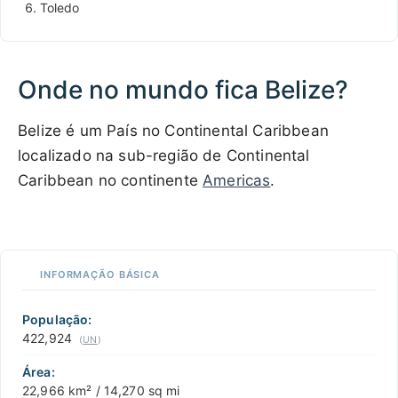
Toledo
Onde no mundo fica Belize?
Belize é um País no Continental Caribbean
localizado na sub-região de Continental
Caribbean no continente
Americas
.
100 km / 62.1 mi
CARIBBEANISLANDS.COM
with the support of
© OpenStreetMap
contributors
1 m
3
t
/
f
📏
INFORMAÇÃO BÁSICA
+
−
População:
422,924
(
UN
)
Área:
22,966 km² / 14,270 sq mi