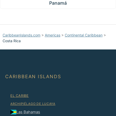
Panamá
CaribbeanIslands.com
>
Americas
>
Continental Caribbean
>
Costa Rica
CARIBBEAN ISLANDS
EL CARIBE
ARCHIPIÉLAGO DE LUCAYA
Las Bahamas