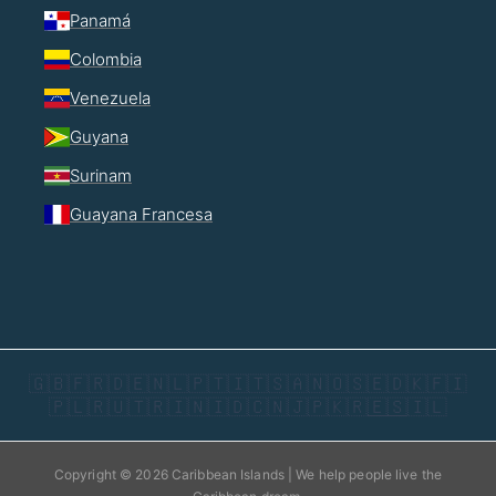
Panamá
Colombia
Venezuela
Guyana
Surinam
Guayana Francesa
🇬🇧
🇫🇷
🇩🇪
🇳🇱
🇵🇹
🇮🇹
🇸🇦
🇳🇴
🇸🇪
🇩🇰
🇫🇮
🇵🇱
🇷🇺
🇹🇷
🇮🇳
🇮🇩
🇨🇳
🇯🇵
🇰🇷
🇪🇸
🇮🇱
Copyright © 2026 Caribbean Islands | We help people live the