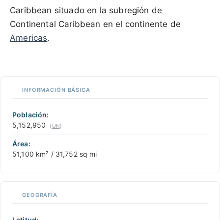
Caribbean situado en la subregión de
Continental Caribbean en el continente de
Americas
.
100 km / 62.1 mi
CARIBBEANISLANDS.COM
with the support of
© OpenStreetMap
contributors
1 m
3
t
/
f
lic
uier
📏
 del
INFORMACIÓN BÁSICA
+
 para
actuar
−
Población:
5,152,950
(
UN
)
Área:
51,100 km² / 31,752 sq mi
GEOGRAFÍA
Latitud: