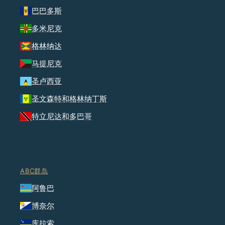
巴巴多斯
多米尼克
格林纳达
马提尼克
圣卢西亚
圣文森特和格林纳丁斯
特立尼达和多巴哥
ABC群岛
阿鲁巴
博奈尔
库拉索