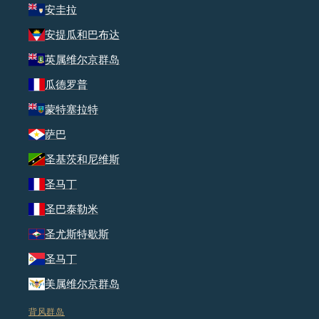
安圭拉
安提瓜和巴布达
英属维尔京群岛
瓜德罗普
蒙特塞拉特
萨巴
圣基茨和尼维斯
圣马丁
圣巴泰勒米
圣尤斯特歇斯
圣马丁
美属维尔京群岛
背风群岛