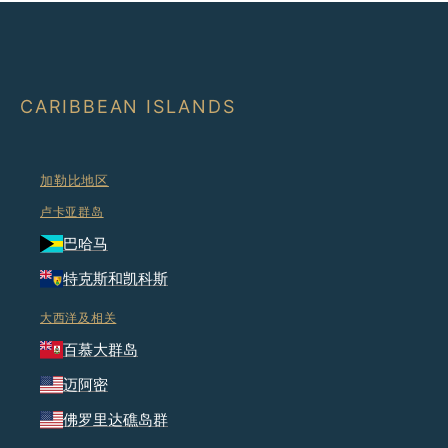
CARIBBEAN ISLANDS
加勒比地区
卢卡亚群岛
巴哈马
特克斯和凯科斯
大西洋及相关
百慕大群岛
迈阿密
佛罗里达礁岛群