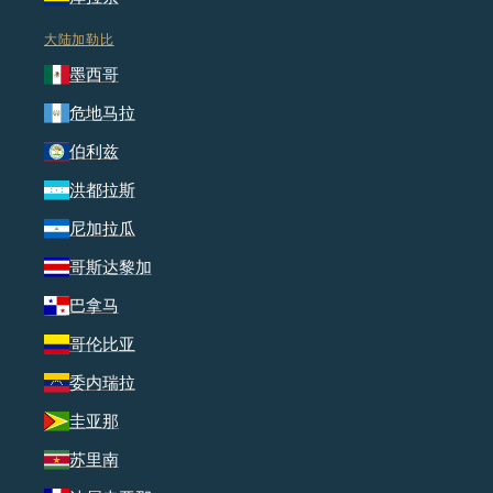
大陆加勒比
墨西哥
危地马拉
伯利兹
洪都拉斯
尼加拉瓜
哥斯达黎加
巴拿马
哥伦比亚
委内瑞拉
圭亚那
苏里南