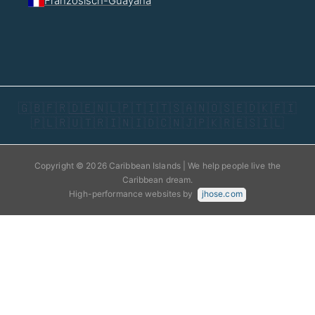
Französisch-Guayana
🇬🇧
🇫🇷
🇩🇪
🇳🇱
🇵🇹
🇮🇹
🇸🇦
🇳🇴
🇸🇪
🇩🇰
🇫🇮
🇵🇱
🇷🇺
🇹🇷
🇮🇳
🇮🇩
🇨🇳
🇯🇵
🇰🇷
🇪🇸
🇮🇱
Copyright © 2026 Caribbean Islands | We help people live the
Caribbean dream.
High-performance websites by
jhose.com