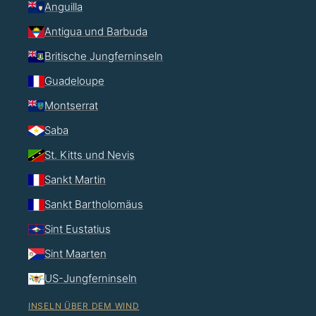
Anguilla
Antigua und Barbuda
Britische Jungferninseln
Guadeloupe
Montserrat
Saba
St. Kitts und Nevis
Sankt Martin
Sankt Bartholomäus
Sint Eustatius
Sint Maarten
US-Jungferninseln
INSELN ÜBER DEM WIND