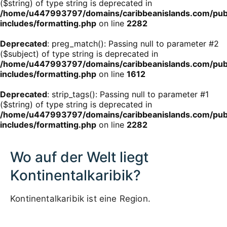
($string) of type string is deprecated in
/home/u447993797/domains/caribbeanislands.com/pub
includes/formatting.php
on line
2282
Deprecated
: preg_match(): Passing null to parameter #2
($subject) of type string is deprecated in
/home/u447993797/domains/caribbeanislands.com/pub
includes/formatting.php
on line
1612
Deprecated
: strip_tags(): Passing null to parameter #1
($string) of type string is deprecated in
/home/u447993797/domains/caribbeanislands.com/pub
includes/formatting.php
on line
2282
Wo auf der Welt liegt
Kontinentalkaribik?
Kontinentalkaribik ist eine Region.
1000 km / 621.4 mi
CARIBBEANISLANDS.COM
with the support of
© OpenStreetMap
contributors
1 m
3
t
/
f