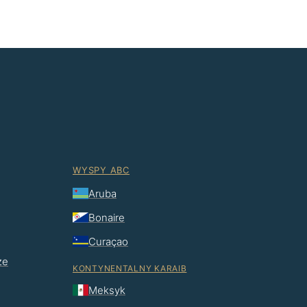
WYSPY ABC
Aruba
Bonaire
Curaçao
ze
KONTYNENTALNY KARAIB
Meksyk