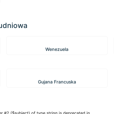
udniowa
Wenezuela
Wenezuela
Gujana Francuska
Gujana Francuska
r #2 ($subject) of type string is deprecated in