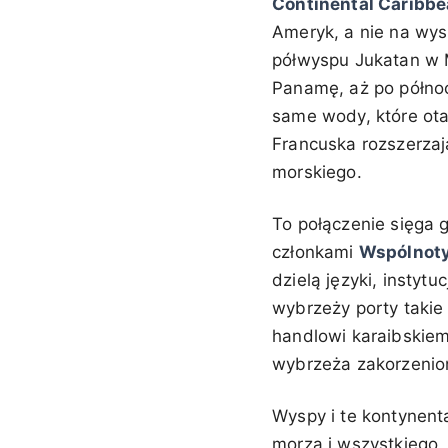
Continental Caribb
Ameryk, a nie na wys
półwyspu Jukatan w M
Panamę, aż po północ
same wody, które ot
Francuska rozszerzaj
morskiego.
To połączenie sięga g
członkami
Wspólnoty
dzielą języki, instyt
wybrzeży porty takie 
handlowi karaibskiem
wybrzeża zakorzenio
Wyspy i te kontynent
morza i wszystkiego, 