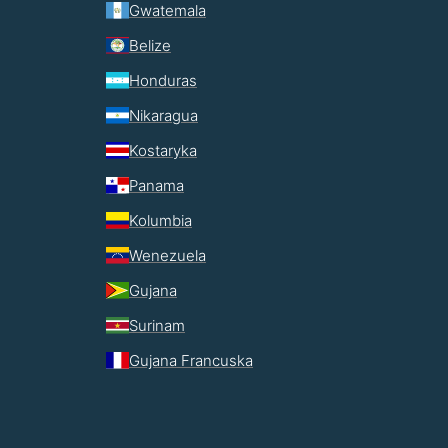
Gwatemala
Belize
Honduras
Nikaragua
Kostaryka
Panama
Kolumbia
Wenezuela
Gujana
Surinam
Gujana Francuska