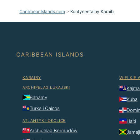
CaribbeanIslands.com
>
Kontynentalny Karaib
CARIBBEAN ISLANDS
KARAIBY
WIELKIE 
ARCHIPELAG ŁUKAJSKI
Kajma
Bahamy
Kuba
Turks i Caicos
Domin
ATLANTYK I OKOLICE
Haiti
Archipelag Bermudów
Jamaj