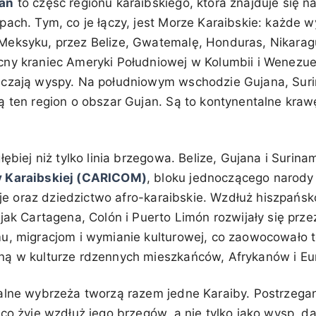
ean
to część regionu karaibskiego, która znajduje się n
pach. Tym, co je łączy, jest Morze Karaibskie: każde 
eksyku, przez Belize, Gwatemalę, Honduras, Nikaragu
ny kraniec Ameryki Południowej w Kolumbii i Wenezueli
aczają wyspy. Na południowym wschodzie Gujana, Suri
ą ten region o obszar Gujan. Są to kontynentalne kra
łębiej niż tylko linia brzegowa. Belize, Gujana i Suri
 Karaibskiej (CARICOM)
, bloku jednoczącego narody 
ucje oraz dziedzictwo afro-karaibskie. Wzdłuż hiszpańs
jak Cartagena, Colón i Puerto Limón rozwijały się przez
u, migracjom i wymianie kulturowej, co zaowocowało 
ną w kulturze rdzennych mieszkańców, Afrykanów i Eu
alne wybrzeża tworzą razem jedne Karaiby. Postrzegan
co żyje wzdłuż jego brzegów, a nie tylko jako wysp, da