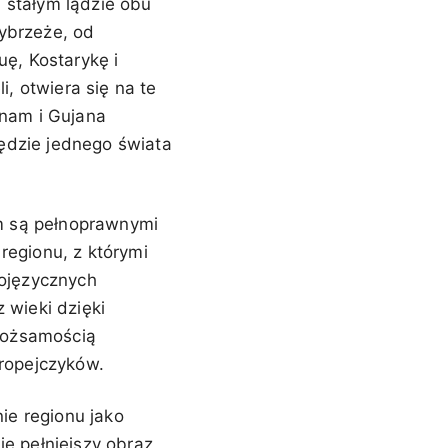
a stałym lądzie obu
wybrzeże, od
ę, Kostarykę i
, otwiera się na te
nam i Gujana
wędzie jednego świata
nam są pełnoprawnymi
regionu, z którymi
kojęzycznych
 wieki dzięki
tożsamością
ropejczyków.
ie regionu jako
je pełniejszy obraz