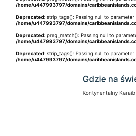
/home/u447993797/domains/caribbeanislands.com
Deprecated
: strip_tags(): Passing null to parameter
/home/u447993797/domains/caribbeanislands.com
Deprecated
: preg_match(): Passing null to paramete
/home/u447993797/domains/caribbeanislands.com
Deprecated
: strip_tags(): Passing null to parameter
/home/u447993797/domains/caribbeanislands.com
Gdzie na świ
Kontynentalny Karaib
Kliknij
dowolne
miejsce
📏
na mapie,
+
aby z niej
korzystać