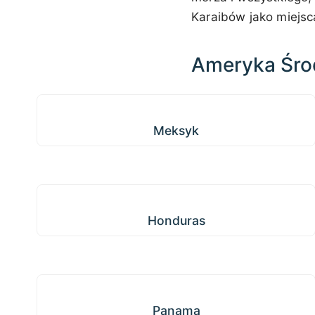
Karaibów jako miejsca,
Ameryka Śr
Meksyk
Meksyk
Honduras
Honduras
Panama
Panama