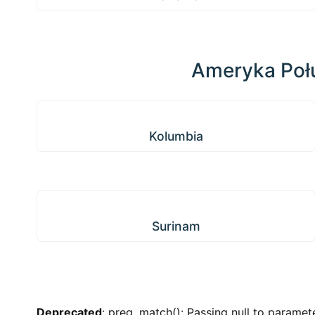
Ameryka Poł
Kolumbia
Kolumbia
Surinam
Surinam
Deprecated
: preg_match(): Passing null to paramete