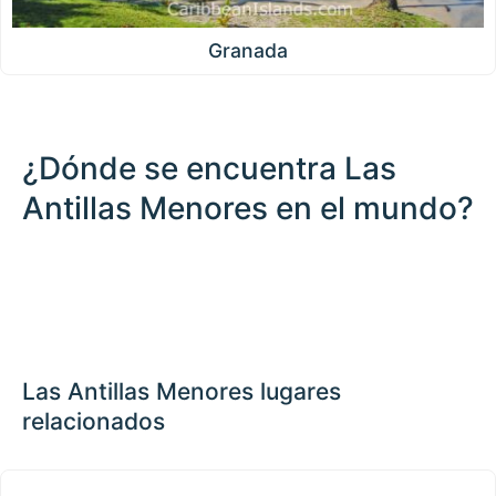
Granada
¿Dónde se encuentra Las
Antillas Menores en el mundo?
500 km / 310.7 mi
CARIBBEANISLANDS.COM
with the support of
© OpenStreetMap
contributors
1 m
3
t
/
f
lic
uier
📏
 del
+
 para
actuar
−
Las Antillas Menores lugares
relacionados
Islas de Barlovento