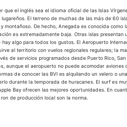
que el inglés sea el idioma oficial de las Islas Vírgene
 lugareños. El terreno de muchas de las más de 60 isl
 y montañoso. De hecho, Anegada es conocida como l
ación es extremadamente baja. Otras islas presentan u
 hay algo para todos los gustos. El Aeropuerto Interna
rve al territorio con vuelos regionales regulares; la ma
ravés de servicios programados desde Puerto Rico, San
os, aunque el aeropuerto no puede acomodar aviones d
ormas de conocer las BVI es alquilando un velero o una
rlo durante la temporada de huracanes. El surf es muy
 Apple Bay ofrecen las mejores oportunidades. En cuant
l ron de producción local son la norma.