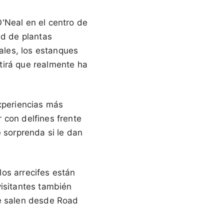
 O'Neal en el centro de
ad de plantas
cales, los estanques
ntirá que realmente ha
experiencias más
 con delfines frente
e sorprenda si le dan
os arrecifes están
visitantes también
ue salen desde Road