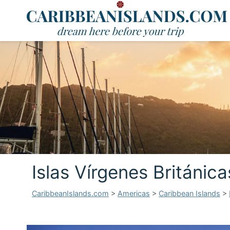
Islas Vírgenes Británica
CaribbeanIslands.com
>
Americas
>
Caribbean Islands
>