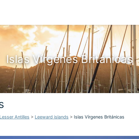
Islas Vírgenes Británicas
s
Lesser Antilles
>
Leeward islands
>
Islas Vírgenes Británicas