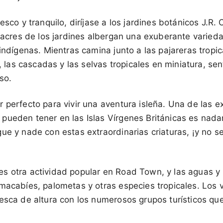
esco y tranquilo, diríjase a los jardines botánicos J.R.
o acres de los jardines albergan una exuberante varied
 indígenas. Mientras camina junto a las pajareras tropi
s, las cascadas y las selvas tropicales en miniatura, se
so.
 perfecto para vivir una aventura isleña. Una de las 
ueden tener en las Islas Vírgenes Británicas es nadar
ue y nade con estas extraordinarias criaturas, ¡y no s
s otra actividad popular en Road Town, y las aguas y l
macabíes, palometas y otras especies tropicales. Los 
pesca de altura con los numerosos grupos turísticos q