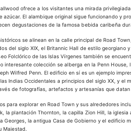
Callwood ofrece a los visitantes una mirada privilegiada
e azúcar. El alambique original sigue funcionando y p
frecen degustaciones de la famosa bebida caribeña dura
tóricos se alinean en la calle principal de Road Town, 
 del siglo XIX, el Britannic Hall de estilo georgiano y 
eo Folclórico de las Islas Vírgenes también se encuent
o interesante colección se alberga en la Penn House, l
eph Wilfred Penn. El edificio en sí es un ejemplo impre
las Indias Occidentales a principios del siglo XX, y el
través de fotografías, artefactos y artesanías que datan
cos para explorar en Road Town y sus alrededores inclu
la plantación Thornton, la capilla Zion Hill, la iglesia
Olva Georges, la antigua Casa de Gobierno y el edificio
Su Majestad.