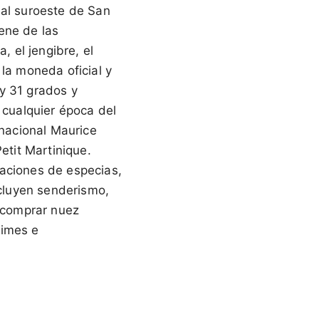
 al suroeste de San
ene de las
 el jengibre, el
s la moneda oficial y
y 31 grados y
 cualquier época del
rnacional Maurice
etit Martinique.
taciones de especias,
ncluyen senderismo,
 comprar nuez
limes e