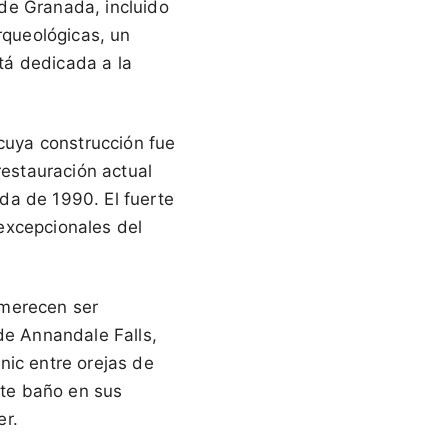
de Granada, incluido
rqueológicas, un
tá dedicada a la
 cuya construcción fue
restauración actual
da de 1990. El fuerte
excepcionales del
 merecen ser
de Annandale Falls,
nic entre orejas de
nte baño en sus
er.