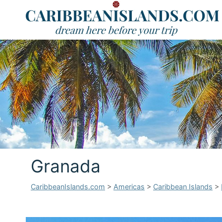
Granada
CaribbeanIslands.com
>
Americas
>
Caribbean Islands
>