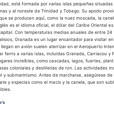
idad, está formada por varias islas pequeñas situadas
inas y al noreste de Trinidad y Tobago. Su apodo provi
ue se producen aquí, como la nuez moscada, la canela,
nglés es el idioma oficial, el dólar del Caribe Oriental e
 capital. Con temperaturas medias anuales de entre 24 
alisios, Granada es un lugar encantador para visitar en
 llegan en avión suelen aterrizar en el Aeropuerto Inte
 ferris a varias islas, incluidas Granada, Carriacou y P
gares increíbles, como cascadas, lagos, fuertes, plan
asas coloniales y destilerías de ron. Las actividades i
el y submarinismo. Antes de marcharse, asegúrese de
ate y especias como el macis y la canela, que son sub
ibles.
e's