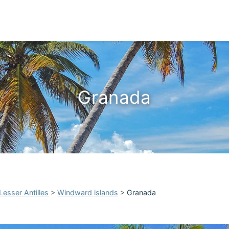
Granada
Lesser Antilles
>
Windward islands
>
Granada