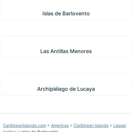
Islas de Barlovento
Islas de Barlovento
Las Antillas Menores
Las Antillas Menores
Archipiélago de Lucaya
Archipiélago de Lucaya
CaribbeanIslands.com
>
Americas
>
Caribbean Islands
>
Lesser
Antilles
>
Islas de Barlovento