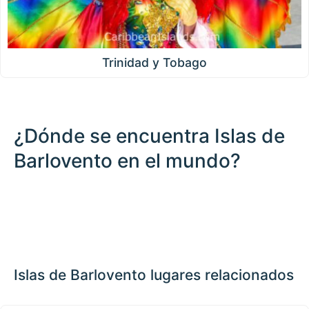
Trinidad y Tobago
¿Dónde se encuentra Islas de
Barlovento en el mundo?
500 km / 310.7 mi
CARIBBEANISLANDS.COM
with the support of
© OpenStreetMap
contributors
1 m
3
t
/
f
📏
+
−
Islas de Barlovento lugares relacionados