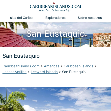
Islas del Caribe
Exploradores
Sobre nosotros
San Eustaquio
San Eustaquio
CaribbeanIslands.com
>
Americas
>
Caribbean Islands
>
Lesser Antilles
>
Leeward islands
>
San Eustaquio