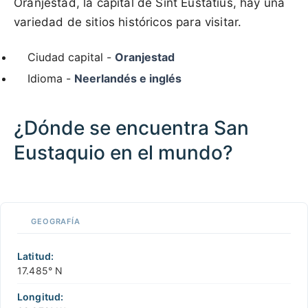
Oranjestad, la capital de Sint Eustatius, hay una
variedad de sitios históricos para visitar.
Ciudad capital -
Oranjestad
Idioma -
Neerlandés e inglés
¿Dónde se encuentra San
Eustaquio en el mundo?
100 km / 62.1 mi
CARIBBEANISLANDS.COM
with the support of
© OpenStreetMap
contributors
1 m
3
t
/
f
📏
GEOGRAFÍA
+
−
Latitud:
17.485° N
Longitud: