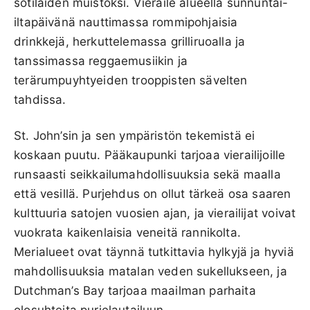
sotilaiden muistoksi. Vieraile alueella sunnuntai-
iltapäivänä nauttimassa rommipohjaisia
drinkkejä, herkuttelemassa grilliruoalla ja
tanssimassa reggaemusiikin ja
terärumpuyhtyeiden trooppisten sävelten
tahdissa.
St. John’sin ja sen ympäristön tekemistä ei
koskaan puutu. Pääkaupunki tarjoaa vierailijoille
runsaasti seikkailumahdollisuuksia sekä maalla
että vesillä. Purjehdus on ollut tärkeä osa saaren
kulttuuria satojen vuosien ajan, ja vierailijat voivat
vuokrata kaikenlaisia veneitä rannikolta.
Merialueet ovat täynnä tutkittavia hylkyjä ja hyviä
mahdollisuuksia matalan veden sukellukseen, ja
Dutchman’s Bay tarjoaa maailman parhaita
olosuhteita purjelautailuun.