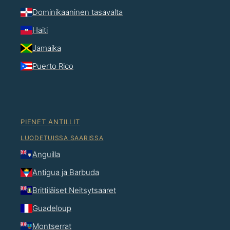
Dominikaaninen tasavalta
Haiti
Jamaika
Puerto Rico
PIENET ANTILLIT
LUODETUISSA SAARISSA
Anguilla
Antigua ja Barbuda
Brittiläiset Neitsytsaaret
Guadeloup
Montserrat