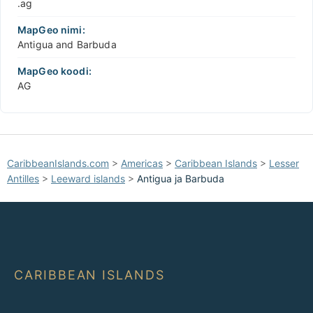
.ag
MapGeo nimi:
Antigua and Barbuda
MapGeo koodi:
AG
CaribbeanIslands.com
>
Americas
>
Caribbean Islands
>
Lesser
Antilles
>
Leeward islands
>
Antigua ja Barbuda
CARIBBEAN ISLANDS