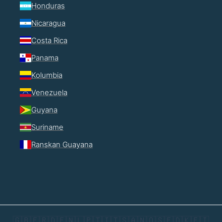
Honduras
Nicaragua
Costa Rica
Panama
Kolumbia
Venezuela
Guyana
Suriname
Ranskan Guayana
🇬🇧
🇫🇷
🇩🇪
🇳🇱
🇵🇹
🇮🇹
🇸🇦
🇳🇴
🇸🇪
🇩🇰
🇫🇮