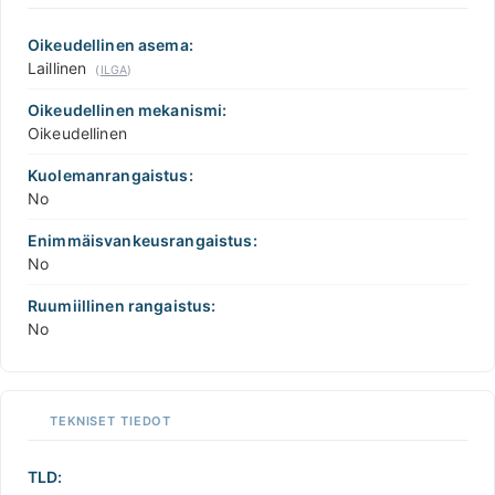
Oikeudellinen asema:
Laillinen
(
ILGA
)
Oikeudellinen mekanismi:
Oikeudellinen
Kuolemanrangaistus:
No
Enimmäisvankeusrangaistus:
No
Ruumiillinen rangaistus:
No
TEKNISET TIEDOT
TLD: