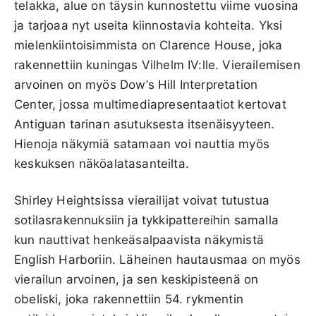
telakka, alue on täysin kunnostettu viime vuosina
ja tarjoaa nyt useita kiinnostavia kohteita. Yksi
mielenkiintoisimmista on Clarence House, joka
rakennettiin kuningas Vilhelm IV:lle. Vierailemisen
arvoinen on myös Dow’s Hill Interpretation
Center, jossa multimediapresentaatiot kertovat
Antiguan tarinan asutuksesta itsenäisyyteen.
Hienoja näkymiä satamaan voi nauttia myös
keskuksen näköalatasanteilta.
Shirley Heightsissa vierailijat voivat tutustua
sotilasrakennuksiin ja tykkipattereihin samalla
kun nauttivat henkeäsalpaavista näkymistä
English Harboriin. Läheinen hautausmaa on myös
vierailun arvoinen, ja sen keskipisteenä on
obeliski, joka rakennettiin 54. rykmentin