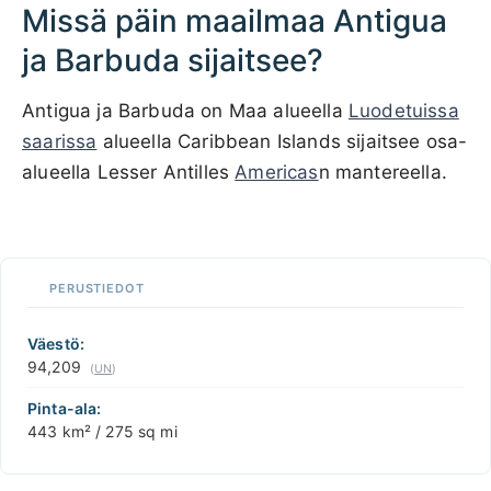
Missä päin maailmaa Antigua
ja Barbuda sijaitsee?
Antigua ja Barbuda on Maa alueella
Luodetuissa
saarissa
alueella Caribbean Islands sijaitsee osa-
alueella Lesser Antilles
Americas
n mantereella.
100 km / 62.1 mi
CARIBBEANISLANDS.COM
with the support of
© OpenStreetMap
contributors
1 m
3
t
/
f
uta
sa
📏
a
PERUSTIEDOT
+
la
äksesi
−
Väestö:
94,209
(
UN
)
Pinta-ala:
443 km² / 275 sq mi