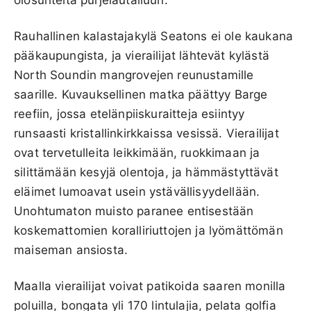
Rauhallinen kalastajakylä Seatons ei ole kaukana
pääkaupungista, ja vierailijat lähtevät kylästä
North Soundin mangrovejen reunustamille
saarille. Kuvauksellinen matka päättyy Barge
reefiin, jossa etelänpiiskuraitteja esiintyy
runsaasti kristallinkirkkaissa vesissä. Vierailijat
ovat tervetulleita leikkimään, ruokkimaan ja
silittämään kesyjä olentoja, ja hämmästyttävät
eläimet lumoavat usein ystävällisyydellään.
Unohtumaton muisto paranee entisestään
koskemattomien koralliriuttojen ja lyömättömän
maiseman ansiosta.
Maalla vierailijat voivat patikoida saaren monilla
poluilla, bongata yli 170 lintulajia, pelata golfia