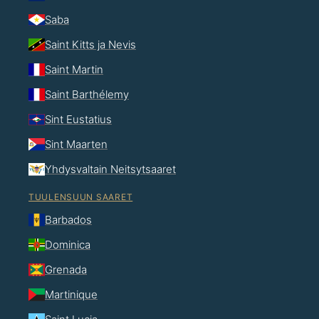
Saba
Saint Kitts ja Nevis
Saint Martin
Saint Barthélemy
Sint Eustatius
Sint Maarten
Yhdysvaltain Neitsytsaaret
TUULENSUUN SAARET
Barbados
Dominica
Grenada
Martinique