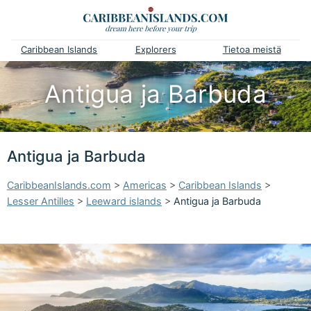
Caribbean Islands
Explorers
Tietoa meistä
Antigua ja Barbuda
Antigua ja Barbuda
CaribbeanIslands.com
>
Americas
>
Caribbean Islands
>
Lesser Antilles
>
Leeward islands
>
Antigua ja Barbuda