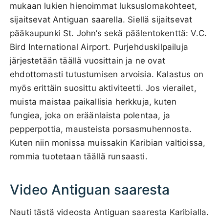
mukaan lukien hienoimmat luksuslomakohteet,
sijaitsevat Antiguan saarella. Siellä sijaitsevat
pääkaupunki St. John’s sekä päälentokenttä: V.C.
Bird International Airport. Purjehduskilpailuja
järjestetään täällä vuosittain ja ne ovat
ehdottomasti tutustumisen arvoisia. Kalastus on
myös erittäin suosittu aktiviteetti. Jos vierailet,
muista maistaa paikallisia herkkuja, kuten
fungiea, joka on eräänlaista polentaa, ja
pepperpottia, mausteista porsasmuhennosta.
Kuten niin monissa muissakin Karibian valtioissa,
rommia tuotetaan täällä runsaasti.
Video Antiguan saaresta
Nauti tästä videosta Antiguan saaresta Karibialla.