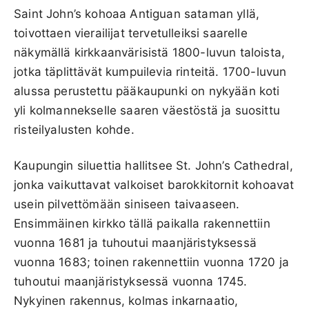
Saint John’s kohoaa Antiguan sataman yllä,
toivottaen vierailijat tervetulleiksi saarelle
näkymällä kirkkaanvärisistä 1800-luvun taloista,
jotka täplittävät kumpuilevia rinteitä. 1700-luvun
alussa perustettu pääkaupunki on nykyään koti
yli kolmannekselle saaren väestöstä ja suosittu
risteilyalusten kohde.
Kaupungin siluettia hallitsee St. John’s Cathedral,
jonka vaikuttavat valkoiset barokkitornit kohoavat
usein pilvettömään siniseen taivaaseen.
Ensimmäinen kirkko tällä paikalla rakennettiin
vuonna 1681 ja tuhoutui maanjäristyksessä
vuonna 1683; toinen rakennettiin vuonna 1720 ja
tuhoutui maanjäristyksessä vuonna 1745.
Nykyinen rakennus, kolmas inkarnaatio,