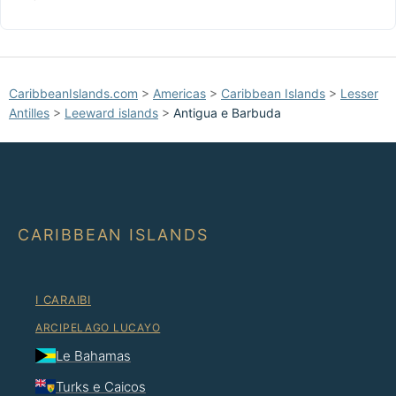
CaribbeanIslands.com
>
Americas
>
Caribbean Islands
>
Lesser
Antilles
>
Leeward islands
>
Antigua e Barbuda
CARIBBEAN ISLANDS
I CARAIBI
ARCIPELAGO LUCAYO
Le Bahamas
Turks e Caicos