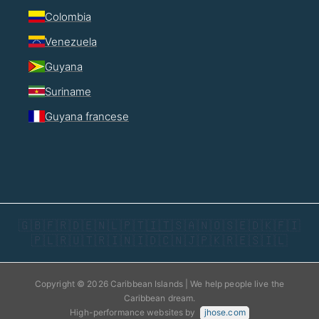
Colombia
Venezuela
Guyana
Suriname
Guyana francese
🇬🇧
🇫🇷
🇩🇪
🇳🇱
🇵🇹
🇮🇹
🇸🇦
🇳🇴
🇸🇪
🇩🇰
🇫🇮
🇵🇱
🇷🇺
🇹🇷
🇮🇳
🇮🇩
🇨🇳
🇯🇵
🇰🇷
🇪🇸
🇮🇱
Copyright © 2026 Caribbean Islands | We help people live the
Caribbean dream.
High-performance websites by
jhose.com