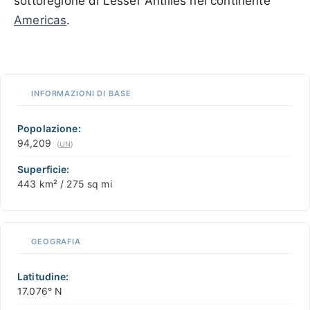
sottoregione di Lesser Antilles nel continente
Americas
.
100 km / 62.1 mi
CARIBBEANISLANDS.COM
with the support of
© OpenStreetMap
contributors
1 m
3
t
/
f
lic
n
o
📏
siasi
INFORMAZIONI DI BASE
+
pa
−
Popolazione:
agire
94,209
(
UN
)
Superficie:
443 km² / 275 sq mi
GEOGRAFIA
Latitudine:
17.076° N