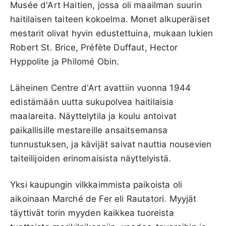
Musée d'Art Haitien, jossa oli maailman suurin
haitilaisen taiteen kokoelma. Monet alkuperäiset
mestarit olivat hyvin edustettuina, mukaan lukien
Robert St. Brice, Préfète Duffaut, Hector
Hyppolite ja Philomé Obin.
Läheinen Centre d'Art avattiin vuonna 1944
edistämään uutta sukupolvea haitilaisia
maalareita. Näyttelytila ja koulu antoivat
paikallisille mestareille ansaitsemansa
tunnustuksen, ja kävijät saivat nauttia nousevien
taiteilijoiden erinomaisista näyttelyistä.
Yksi kaupungin vilkkaimmista paikoista oli
aikoinaan Marché de Fer eli Rautatori. Myyjät
täyttivät torin myyden kaikkea tuoreista