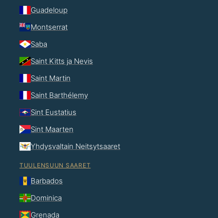
Guadeloup
Montserrat
Saba
Saint Kitts ja Nevis
Saint Martin
Saint Barthélemy
Sint Eustatius
Sint Maarten
Yhdysvaltain Neitsytsaaret
TUULENSUUN SAARET
Barbados
Dominica
Grenada