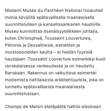
Moderni Musée du Panthéon National houkutteli
monia kävijöitä epätavallisella maanalaisella
suunnittelullaan ja kansallissankarien haudoilla.
Museo kunnioittaa itsenäisyysliikkeen johtajia,
kuten Christopheä, Toussaint Louverturea,
Pétionia ja Dessalinesia, esineiden ja
muistoesineiden kautta – ei heidän fyysisiä
hautojaan. Toussaint Louverture esimerkiksi kuoli
ranskalaisessa vankeudessa ja on haudattu
Ranskaan. Rakennus on vaikuttava esimerkki
modernista haitilaisesta arkkitehtuurista, joka on
tunnettu epätavallisesta maanalaisesta
suunnittelustaan.
Champs de Marsin eteläpäätä hallitsi aikoinaan