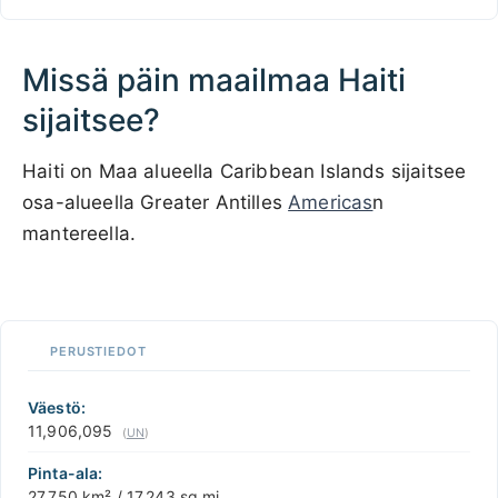
Missä päin maailmaa Haiti
sijaitsee?
Haiti on Maa alueella Caribbean Islands sijaitsee
osa-alueella Greater Antilles
Americas
n
mantereella.
100 km / 62.1 mi
CARIBBEANISLANDS.COM
with the support of
© OpenStreetMap
contributors
1 m
3
t
/
f
uta
sa
📏
a
PERUSTIEDOT
+
la
äksesi
−
Väestö:
11,906,095
(
UN
)
Pinta-ala:
27,750 km² / 17,243 sq mi