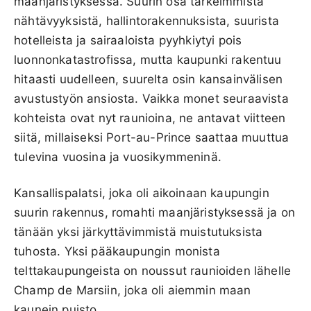
maanjäristyksessä. Suurin osa tärkeimmistä
nähtävyyksistä, hallintorakennuksista, suurista
hotelleista ja sairaaloista pyyhkiytyi pois
luonnonkatastrofissa, mutta kaupunki rakentuu
hitaasti uudelleen, suurelta osin kansainvälisen
avustustyön ansiosta. Vaikka monet seuraavista
kohteista ovat nyt raunioina, ne antavat viitteen
siitä, millaiseksi Port-au-Prince saattaa muuttua
tulevina vuosina ja vuosikymmeninä.
Kansallispalatsi, joka oli aikoinaan kaupungin
suurin rakennus, romahti maanjäristyksessä ja on
tänään yksi järkyttävimmistä muistutuksista
tuhosta. Yksi pääkaupungin monista
telttakaupungeista on noussut raunioiden lähelle
Champ de Marsiin, joka oli aiemmin maan
kaunein puisto.