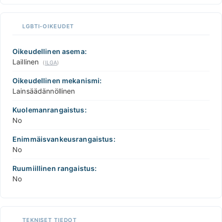
LGBTI-OIKEUDET
Oikeudellinen asema:
Laillinen
(
ILGA
)
Oikeudellinen mekanismi:
Lainsäädännöllinen
Kuolemanrangaistus:
No
Enimmäisvankeusrangaistus:
No
Ruumiillinen rangaistus:
No
TEKNISET TIEDOT