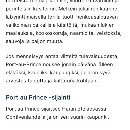
tuotteista merikilpikonniin, voodoo-tavaroihin ja
perinteisiin käsitöihin. Melkein jokainen käänne
labyrinttimäisellä torilla tuotti henkeäsalpaavan
valikoiman paikallisia käsitöitä, mukaan lukien
maalauksia, kookoskoruja, naamioita, veistoksia,
sauvoja ja paljon muuta.
Jos menneisyys antaa viitteitä tulevaisuudesta,
Port-au-Prince nousee jonain päivänä jälleen
eläväksi, kauniiksi kaupungiksi, jolla on syvä
arvostus taidetta ja kulttuuria kohtaan.
Port au Prince -sijainti
Port au Prince sijaitsee Haitin eteläosassa
Gonâvenlahdella ja on sen suurin kaupunki.