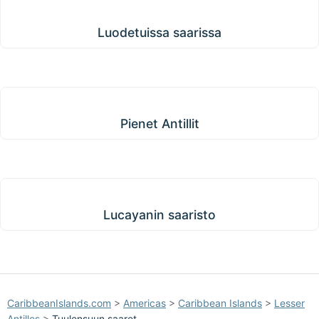
Luodetuissa saarissa
Luodetuissa saarissa
Pienet Antillit
Pienet Antillit
Lucayanin saaristo
Lucayanin saaristo
CaribbeanIslands.com
>
Americas
>
Caribbean Islands
>
Lesser
Antilles
>
Tuulensuun saaret