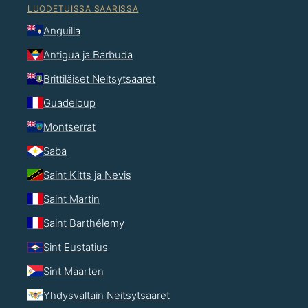
LUODETUISSA SAARISSA
Anguilla
Antigua ja Barbuda
Brittiläiset Neitsytsaaret
Guadeloup
Montserrat
Saba
Saint Kitts ja Nevis
Saint Martin
Saint Barthélemy
Sint Eustatius
Sint Maarten
Yhdysvaltain Neitsytsaaret