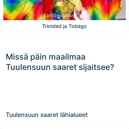
Trinidad ja Tobago
Missä päin maailmaa
Tuulensuun saaret sijaitsee?
500 km / 310.7 mi
CARIBBEANISLANDS.COM
with the support of
© OpenStreetMap
contributors
1 m
3
t
/
f
📏
+
−
Tuulensuun saaret lähialueet