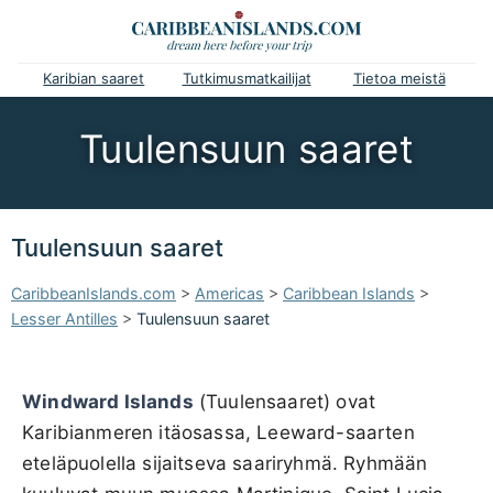
Karibian saaret
Tutkimusmatkailijat
Tietoa meistä
Tuulensuun saaret
Tuulensuun saaret
CaribbeanIslands.com
>
Americas
>
Caribbean Islands
>
Lesser Antilles
>
Tuulensuun saaret
Windward Islands
(Tuulensaaret) ovat
Karibianmeren itäosassa, Leeward-saarten
eteläpuolella sijaitseva saariryhmä. Ryhmään