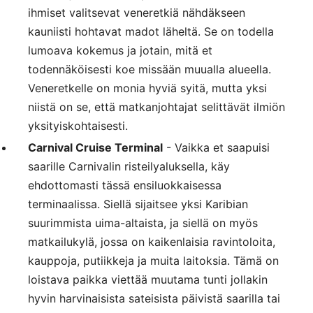
ihmiset valitsevat veneretkiä nähdäkseen
kauniisti hohtavat madot läheltä. Se on todella
lumoava kokemus ja jotain, mitä et
todennäköisesti koe missään muualla alueella.
Veneretkelle on monia hyviä syitä, mutta yksi
niistä on se, että matkanjohtajat selittävät ilmiön
yksityiskohtaisesti.
Carnival Cruise Terminal
- Vaikka et saapuisi
saarille Carnivalin risteilyaluksella, käy
ehdottomasti tässä ensiluokkaisessa
terminaalissa. Siellä sijaitsee yksi Karibian
suurimmista uima-altaista, ja siellä on myös
matkailukylä, jossa on kaikenlaisia ravintoloita,
kauppoja, putiikkeja ja muita laitoksia. Tämä on
loistava paikka viettää muutama tunti jollakin
hyvin harvinaisista sateisista päivistä saarilla tai