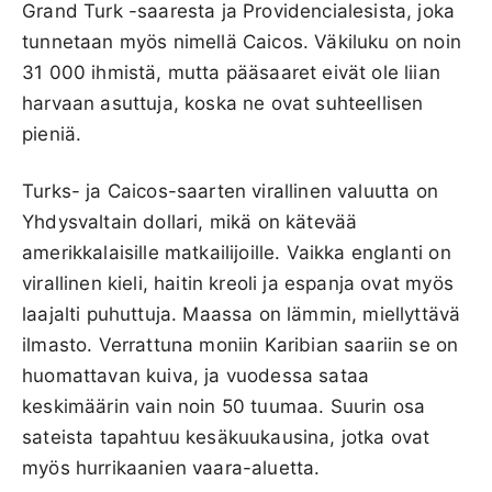
Grand Turk -saaresta ja Providencialesista, joka
tunnetaan myös nimellä Caicos. Väkiluku on noin
31 000 ihmistä, mutta pääsaaret eivät ole liian
harvaan asuttuja, koska ne ovat suhteellisen
pieniä.
Turks- ja Caicos-saarten virallinen valuutta on
Yhdysvaltain dollari, mikä on kätevää
amerikkalaisille matkailijoille. Vaikka englanti on
virallinen kieli, haitin kreoli ja espanja ovat myös
laajalti puhuttuja. Maassa on lämmin, miellyttävä
ilmasto. Verrattuna moniin Karibian saariin se on
huomattavan kuiva, ja vuodessa sataa
keskimäärin vain noin 50 tuumaa. Suurin osa
sateista tapahtuu kesäkuukausina, jotka ovat
myös hurrikaanien vaara-aluetta.