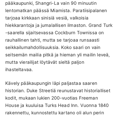
pääkaupunki, Shangri-La vain 90 minuutin
lentomatkan päässä Miamista. Paratiisipalanen
tarjoaa kirkkaan sinisiä vesiä, valkoisia
hiekkarantoja ja jumalallisen ilmaston. Grand Turk
-saarella sijaitsevassa Cockburn Townissa on
rauhallinen tahti, mutta se tarjoaa runsaasti
seikkailumahdollisuuksia. Koko saari on vain
seitsemän mailia pitkä ja hieman yli mailin leveä,
mutta vierailijat löytävät sieltä paljon
ihasteltavaa.
Kävely pääkaupungin läpi paljastaa saaren
historian. Duke Streetiä reunustavat historialliset
kodit, mukaan lukien 200-vuotias Freeman
House ja kuuluisa Turks Head Inn. Vuonna 1840
rakennettu, kunnostettu kartano oli alun perin