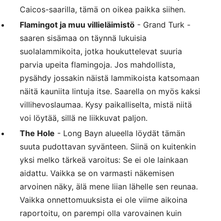
Caicos-saarilla, tämä on oikea paikka siihen.
Flamingot ja muu villieläimistö
- Grand Turk -
saaren sisämaa on täynnä lukuisia
suolalammikoita, jotka houkuttelevat suuria
parvia upeita flamingoja. Jos mahdollista,
pysähdy jossakin näistä lammikoista katsomaan
näitä kauniita lintuja itse. Saarella on myös kaksi
villihevoslaumaa. Kysy paikalliselta, mistä niitä
voi löytää, sillä ne liikkuvat paljon.
The Hole
- Long Bayn alueella löydät tämän
suuta pudottavan syvänteen. Siinä on kuitenkin
yksi melko tärkeä varoitus: Se ei ole lainkaan
aidattu. Vaikka se on varmasti näkemisen
arvoinen näky, älä mene liian lähelle sen reunaa.
Vaikka onnettomuuksista ei ole viime aikoina
raportoitu, on parempi olla varovainen kuin