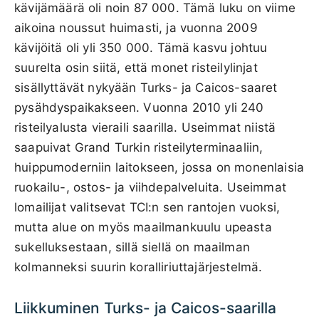
kävijämäärä oli noin 87 000. Tämä luku on viime
aikoina noussut huimasti, ja vuonna 2009
kävijöitä oli yli 350 000. Tämä kasvu johtuu
suurelta osin siitä, että monet risteilylinjat
sisällyttävät nykyään Turks- ja Caicos-saaret
pysähdyspaikakseen. Vuonna 2010 yli 240
risteilyalusta vieraili saarilla. Useimmat niistä
saapuivat Grand Turkin risteilyterminaaliin,
huippumoderniin laitokseen, jossa on monenlaisia
ruokailu-, ostos- ja viihdepalveluita. Useimmat
lomailijat valitsevat TCI:n sen rantojen vuoksi,
mutta alue on myös maailmankuulu upeasta
sukelluksestaan, sillä siellä on maailman
kolmanneksi suurin koralliriuttajärjestelmä.
Liikkuminen Turks- ja Caicos-saarilla