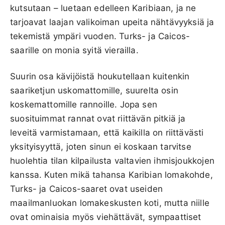
kutsutaan – luetaan edelleen Karibiaan, ja ne
tarjoavat laajan valikoiman upeita nähtävyyksiä ja
tekemistä ympäri vuoden. Turks- ja Caicos-
saarille on monia syitä vierailla.
Suurin osa kävijöistä houkutellaan kuitenkin
saariketjun uskomattomille, suurelta osin
koskemattomille rannoille. Jopa sen
suosituimmat rannat ovat riittävän pitkiä ja
leveitä varmistamaan, että kaikilla on riittävästi
yksityisyyttä, joten sinun ei koskaan tarvitse
huolehtia tilan kilpailusta valtavien ihmisjoukkojen
kanssa. Kuten mikä tahansa Karibian lomakohde,
Turks- ja Caicos-saaret ovat useiden
maailmanluokan lomakeskusten koti, mutta niille
ovat ominaisia myös viehättävät, sympaattiset