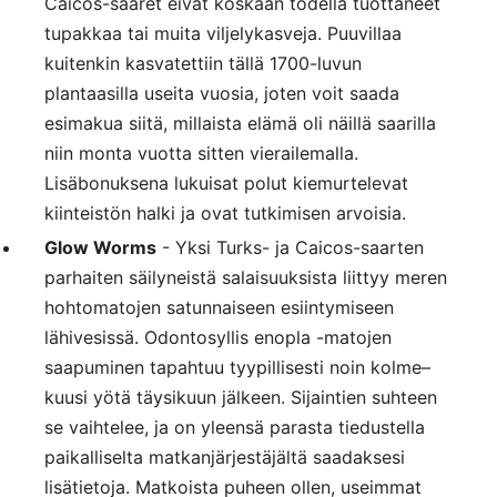
Caicos-saaret eivät koskaan todella tuottaneet
tupakkaa tai muita viljelykasveja. Puuvillaa
kuitenkin kasvatettiin tällä 1700-luvun
plantaasilla useita vuosia, joten voit saada
esimakua siitä, millaista elämä oli näillä saarilla
niin monta vuotta sitten vierailemalla.
Lisäbonuksena lukuisat polut kiemurtelevat
kiinteistön halki ja ovat tutkimisen arvoisia.
Glow Worms
- Yksi Turks- ja Caicos-saarten
parhaiten säilyneistä salaisuuksista liittyy meren
hohtomatojen satunnaiseen esiintymiseen
lähivesissä. Odontosyllis enopla -matojen
saapuminen tapahtuu tyypillisesti noin kolme–
kuusi yötä täysikuun jälkeen. Sijaintien suhteen
se vaihtelee, ja on yleensä parasta tiedustella
paikalliselta matkanjärjestäjältä saadaksesi
lisätietoja. Matkoista puheen ollen, useimmat