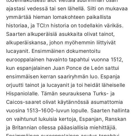
ajastasi vedessä tai sen lähellä. Silti on mukavaa
ymmärtää hieman lomakohteen paikallista
historiaa, ja TCI:n historia on todellakin värikäs.
Saarten alkuperäisiä asukkaita olivat tainot,
alkuperäiskansa, johon myöhemmin liittyivät
lucayanit. Ensimmäinen dokumentoitu
eurooppalainen havainto tapahtui vuonna 1512,
kun espanjalainen Juan Ponce de León sattui
ensimmäisen kerran saariryhmän luo. Espanja
orjuutti tainot ja lucayanit ja toi heidät läheiselle
Hispaniolalle. Tämän seurauksena Turks- ja
Caicos-saaret olivat käytännössä asumattomia
vuosina 1513–1600-luvun lopulle. Saarten hallinta
on vaihtunut lukuisia kertoja, Espanjan, Ranskan
ja Britannian ollessa pääasiallisia miehittäjiä.
Ensimmäinen eurooppalainen asutus tapahtui