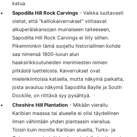
katua.
Sapodilla Hill Rock Carvings
- Vaikka luultavasti
oletat, että "kalliokaiverrukset" viittaavat
alkuperäiskansojen muinaiseen taiteeseen,
Sapodilla Hill Rock Carvings ei liity siihen.
Pikemminkin tämä suojeltu historiallinen kohde
saa nimensä 1800-luvun alun
haaksirikkoutuneiden merimiesten nimien
pitkästä luettelosta. Kaiverrukset ovat
mielenkiintoisia katsella, mutta näkymä paikalta,
josta avautuu näkymä Sapodilla Baylle ja South
Dockille, on riittävä syy pysähtyä.
Cheshire Hill Plantation
- Mikään vierailu
Karibian maassa tai alueella ei olisi täydellinen
ilman vähintään yhden plantaasin vierailua.
Toisin kuin monilla Karibian alueilla, Turks- ja