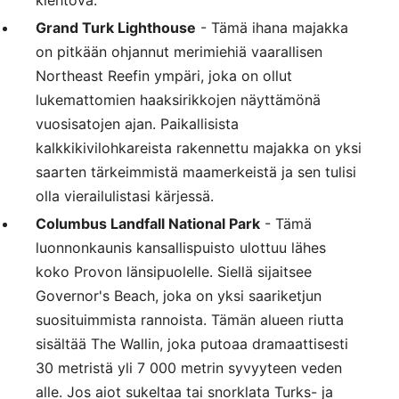
Grand Turk Lighthouse
- Tämä ihana majakka
on pitkään ohjannut merimiehiä vaarallisen
Northeast Reefin ympäri, joka on ollut
lukemattomien haaksirikkojen näyttämönä
vuosisatojen ajan. Paikallisista
kalkkikivilohkareista rakennettu majakka on yksi
saarten tärkeimmistä maamerkeistä ja sen tulisi
olla vierailulistasi kärjessä.
Columbus Landfall National Park
- Tämä
luonnonkaunis kansallispuisto ulottuu lähes
koko Provon länsipuolelle. Siellä sijaitsee
Governor's Beach, joka on yksi saariketjun
suosituimmista rannoista. Tämän alueen riutta
sisältää The Wallin, joka putoaa dramaattisesti
30 metristä yli 7 000 metrin syvyyteen veden
alle. Jos aiot sukeltaa tai snorklata Turks- ja