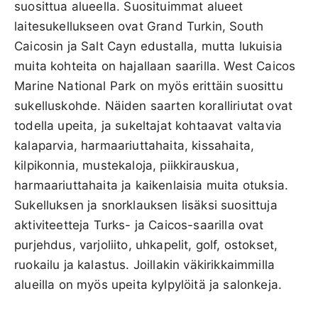
suosittua alueella. Suosituimmat alueet
laitesukellukseen ovat Grand Turkin, South
Caicosin ja Salt Cayn edustalla, mutta lukuisia
muita kohteita on hajallaan saarilla. West Caicos
Marine National Park on myös erittäin suosittu
sukelluskohde. Näiden saarten koralliriutat ovat
todella upeita, ja sukeltajat kohtaavat valtavia
kalaparvia, harmaariuttahaita, kissahaita,
kilpikonnia, mustekaloja, piikkirauskua,
harmaariuttahaita ja kaikenlaisia muita otuksia.
Sukelluksen ja snorklauksen lisäksi suosittuja
aktiviteetteja Turks- ja Caicos-saarilla ovat
purjehdus, varjoliito, uhkapelit, golf, ostokset,
ruokailu ja kalastus. Joillakin väkirikkaimmilla
alueilla on myös upeita kylpylöitä ja salonkeja.