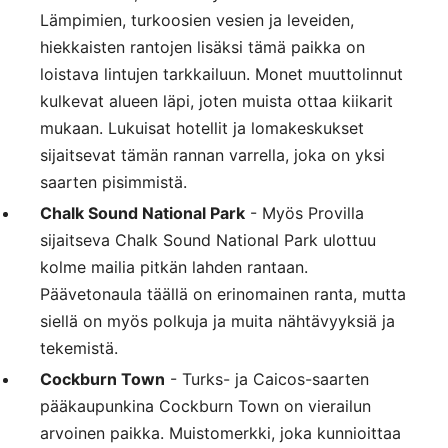
Lämpimien, turkoosien vesien ja leveiden,
hiekkaisten rantojen lisäksi tämä paikka on
loistava lintujen tarkkailuun. Monet muuttolinnut
kulkevat alueen läpi, joten muista ottaa kiikarit
mukaan. Lukuisat hotellit ja lomakeskukset
sijaitsevat tämän rannan varrella, joka on yksi
saarten pisimmistä.
Chalk Sound National Park
- Myös Provilla
sijaitseva Chalk Sound National Park ulottuu
kolme mailia pitkän lahden rantaan.
Päävetonaula täällä on erinomainen ranta, mutta
siellä on myös polkuja ja muita nähtävyyksiä ja
tekemistä.
Cockburn Town
- Turks- ja Caicos-saarten
pääkaupunkina Cockburn Town on vierailun
arvoinen paikka. Muistomerkki, joka kunnioittaa