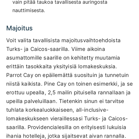
vain pitää taukoa tavallisesta auringosta
nauttimisesta.
Majoitus
Voit valita tavallisista majoitusvaihtoehdoista
Turks- ja Caicos-saarilla. Viime aikoina
asumattomille saarille on kehitetty muutamia
erittäin tasokkaita yksityisiä lomakeskuksia.
Parrot Cay on epäilemättä suosituin ja tunnetuin
niistä kaikista. Pine Cay on toinen esimerkki, ja se
erottuu upealla, 2,5 mailin pituisella rannallaan ja
upeilla palveluillaan. Tietenkin sinun ei tarvitse
tuhlata korkealuokkaiseen, all-inclusive-
lomakeskukseen vieraillessasi Turks- ja Caicos-
saarilla. Providencialesilla on erityisesti lukuisia
ihania hotelleja, jotka sijaitsevat aivan rannalla.