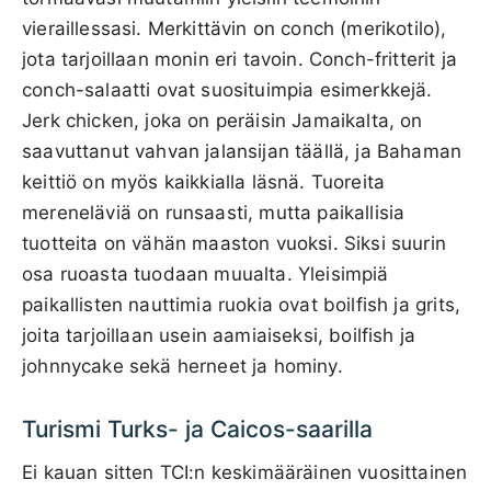
vieraillessasi. Merkittävin on conch (merikotilo),
jota tarjoillaan monin eri tavoin. Conch-fritterit ja
conch-salaatti ovat suosituimpia esimerkkejä.
Jerk chicken, joka on peräisin Jamaikalta, on
saavuttanut vahvan jalansijan täällä, ja Bahaman
keittiö on myös kaikkialla läsnä. Tuoreita
mereneläviä on runsaasti, mutta paikallisia
tuotteita on vähän maaston vuoksi. Siksi suurin
osa ruoasta tuodaan muualta. Yleisimpiä
paikallisten nauttimia ruokia ovat boilfish ja grits,
joita tarjoillaan usein aamiaiseksi, boilfish ja
johnnycake sekä herneet ja hominy.
Turismi Turks- ja Caicos-saarilla
Ei kauan sitten TCI:n keskimääräinen vuosittainen