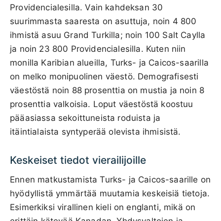
Providencialesilla. Vain kahdeksan 30
suurimmasta saaresta on asuttuja, noin 4 800
ihmistä asuu Grand Turkilla; noin 100 Salt Caylla
ja noin 23 800 Providencialesilla. Kuten niin
monilla Karibian alueilla, Turks- ja Caicos-saarilla
on melko monipuolinen väestö. Demografisesti
väestöstä noin 88 prosenttia on mustia ja noin 8
prosenttia valkoisia. Loput väestöstä koostuu
pääasiassa sekoittuneista roduista ja
itäintialaista syntyperää olevista ihmisistä.
Keskeiset tiedot vierailijoille
Ennen matkustamista Turks- ja Caicos-saarille on
hyödyllistä ymmärtää muutamia keskeisiä tietoja.
Esimerkiksi virallinen kieli on englanti, mikä on
erittäin kätevää Kanadan, Yhdysvaltojen ja