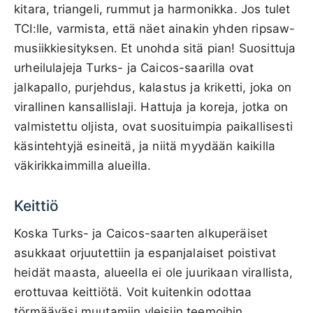
kitara, triangeli, rummut ja harmonikka. Jos tulet
TCI:lle, varmista, että näet ainakin yhden ripsaw-
musiikkiesityksen. Et unohda sitä pian! Suosittuja
urheilulajeja Turks- ja Caicos-saarilla ovat
jalkapallo, purjehdus, kalastus ja kriketti, joka on
virallinen kansallislaji. Hattuja ja koreja, jotka on
valmistettu oljista, ovat suosituimpia paikallisesti
käsintehtyjä esineitä, ja niitä myydään kaikilla
väkirikkaimmilla alueilla.
Keittiö
Koska Turks- ja Caicos-saarten alkuperäiset
asukkaat orjuutettiin ja espanjalaiset poistivat
heidät maasta, alueella ei ole juurikaan virallista,
erottuvaa keittiötä. Voit kuitenkin odottaa
törmääväsi muutamiin yleisiin teemoihin