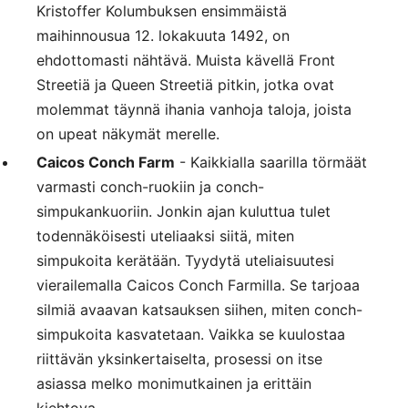
Kristoffer Kolumbuksen ensimmäistä
maihinnousua 12. lokakuuta 1492, on
ehdottomasti nähtävä. Muista kävellä Front
Streetiä ja Queen Streetiä pitkin, jotka ovat
molemmat täynnä ihania vanhoja taloja, joista
on upeat näkymät merelle.
Caicos Conch Farm
- Kaikkialla saarilla törmäät
varmasti conch-ruokiin ja conch-
simpukankuoriin. Jonkin ajan kuluttua tulet
todennäköisesti uteliaaksi siitä, miten
simpukoita kerätään. Tyydytä uteliaisuutesi
vierailemalla Caicos Conch Farmilla. Se tarjoaa
silmiä avaavan katsauksen siihen, miten conch-
simpukoita kasvatetaan. Vaikka se kuulostaa
riittävän yksinkertaiselta, prosessi on itse
asiassa melko monimutkainen ja erittäin
kiehtova.