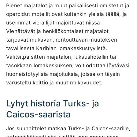
Pienet majatalot ja muut paikallisesti omistetut ja
operoidut motellit ovat kuitenkin yleisiä täällä, ja
useimmat vierailijat majoittuvat niissä.
Viehättävät ja henkilökohtaiset majatalot
tarjoavat mukavan, rentouttavan muutoksen
tavallisesta Karibian lomakeskustyylistä.
Valitsitpa sitten majatalon, luksushotellin tai
tasokkaan lomakeskuksen, voit odottaa löytäväsi
huoneistotyylisiä majoituksia, joissa on täysin
varusteltu keittiö ja muut mukavuudet.
Lyhyt historia Turks- ja
Caicos-saarista
Jos suunnittelet matkaa Turks- ja Caicos-saarille,
todennäköisesti aiot viettää suurimman osan