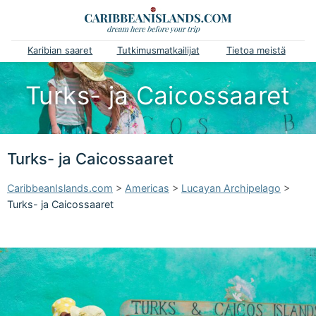
Karibian saaret
Tutkimusmatkailijat
Tietoa meistä
Turks- ja Caicossaaret
Turks- ja Caicossaaret
CaribbeanIslands.com
>
Americas
>
Lucayan Archipelago
>
Turks- ja Caicossaaret