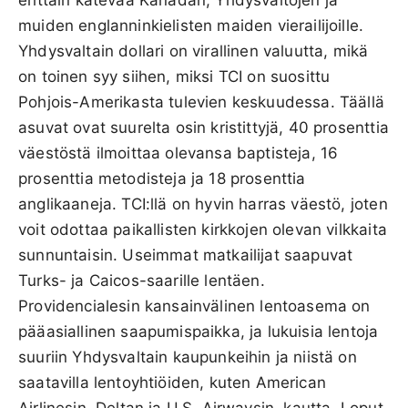
muiden englanninkielisten maiden vierailijoille.
Yhdysvaltain dollari on virallinen valuutta, mikä
on toinen syy siihen, miksi TCI on suosittu
Pohjois-Amerikasta tulevien keskuudessa. Täällä
asuvat ovat suurelta osin kristittyjä, 40 prosenttia
väestöstä ilmoittaa olevansa baptisteja, 16
prosenttia metodisteja ja 18 prosenttia
anglikaaneja. TCI:llä on hyvin harras väestö, joten
voit odottaa paikallisten kirkkojen olevan vilkkaita
sunnuntaisin. Useimmat matkailijat saapuvat
Turks- ja Caicos-saarille lentäen.
Providencialesin kansainvälinen lentoasema on
pääasiallinen saapumispaikka, ja lukuisia lentoja
suuriin Yhdysvaltain kaupunkeihin ja niistä on
saatavilla lentoyhtiöiden, kuten American
Airlinesin, Deltan ja U.S. Airwaysin, kautta. Loput