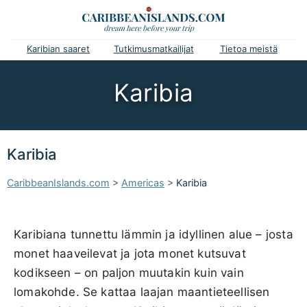
Karibian saaret
Tutkimusmatkailijat
Tietoa meistä
Karibia
Karibia
CaribbeanIslands.com
>
Americas
>
Karibia
Karibiana tunnettu lämmin ja idyllinen alue – josta
monet haaveilevat ja jota monet kutsuvat
kodikseen – on paljon muutakin kuin vain
lomakohde. Se kattaa laajan maantieteellisen