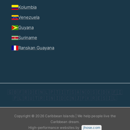
Kolumbia
Venezuela
Guyana
Suriname
Ranskan Guayana
🇬🇧
🇫🇷
🇩🇪
🇳🇱
🇵🇹
🇮🇹
🇸🇦
🇳🇴
🇸🇪
🇩🇰
🇫🇮
🇵🇱
🇷🇺
🇹🇷
🇮🇳
🇮🇩
🇨🇳
🇯🇵
🇰🇷
🇪🇸
🇮🇱
Copyright © 2026 Caribbean Islands | We help people live the
Caribbean dream.
High-performance websites by
jhose.com