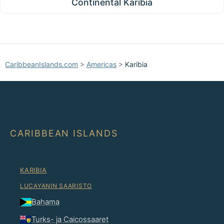
Continental Karibia
CaribbeanIslands.com
>
Americas
>
Karibia
CARIBBEAN ISLANDS
KARIBIA
LUCAYANIN SAARISTO
Bahama
Turks- ja Caicossaaret