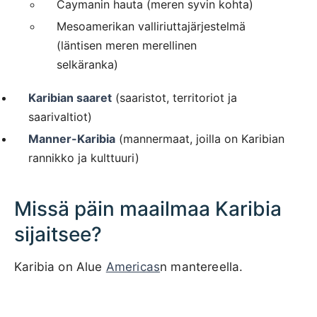
Caymanin hauta (meren syvin kohta)
Mesoamerikan valliriuttajärjestelmä
(läntisen meren merellinen
selkäranka)
Karibian saaret
(saaristot, territoriot ja
saarivaltiot)
Manner-Karibia
(mannermaat, joilla on Karibian
rannikko ja kulttuuri)
Missä päin maailmaa Karibia
sijaitsee?
Karibia on Alue
Americas
n mantereella.
1000 km / 621.4 mi
CARIBBEANISLANDS.COM
with the support of
© OpenStreetMap
contributors
1 m
3
t
/
f