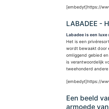
[embedyt]https://w
LABADEE - H
Labadee is een luxe 
Het is een privéreso
wordt bewaakt door e
omliggend gebied en 
is verantwoordelijk 
tweehonderd andere 
[embedyt]https://w
Een beeld va
armoede van 