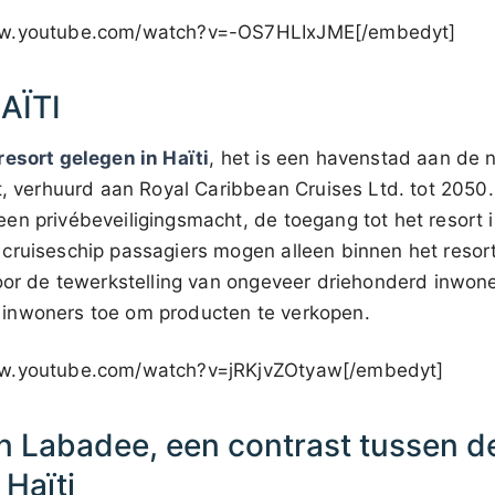
ww.youtube.com/watch?v=-OS7HLIxJME[/embedyt]
AÏTI
resort gelegen in Haïti
, het is een havenstad aan de n
rt, verhuurd aan Royal Caribbean Cruises Ltd. tot 2050
en privébeveiligingsmacht, de toegang tot het resort 
cruiseschip passagiers mogen alleen binnen het resort
voor de tewerkstelling van ongeveer driehonderd inwon
inwoners toe om producten te verkopen.
ww.youtube.com/watch?v=jRKjvZOtyaw[/embedyt]
n Labadee, een contrast tussen de
Haïti