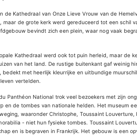
n de Kathedraal van Onze Lieve Vrouw van de Hemelva
, maar de grote kerk werd gereduceerd tot een schil va
oofdgebouw bevindt zich een plein, waar nog vaak beg
copale Kathedraal werd ook tot puin herleid, maar de k
zen van het land. De rustige buitenkant gaf weinig hi
r, bedekt met heerlijk kleurrijke en uitbundige muurschi
 leven vertelden.
 Panthéon National trok veel bezoekers met zijn onge
p en de tombes van nationale helden. Het museum eer
weging, waaronder Christophe, Toussaint Louverture, 
orabilia - niet hun fysieke tombes. Toussaint Louvertu
hap en is begraven in Frankrijk. Het gebouw is een op