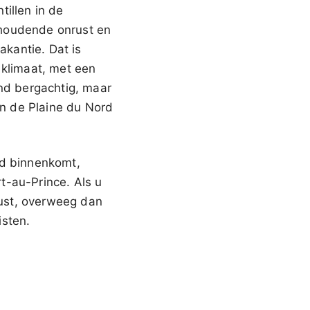
tillen in de
nhoudende onrust en
akantie. Dat is
 klimaat, met een
end bergachtig, maar
en de Plaine du Nord
nd binnenkomt,
rt-au-Prince. Als u
ust, overweeg dan
isten.