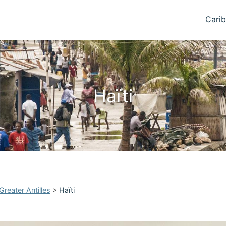
Carib
Haïti
Greater Antilles
>
Haïti