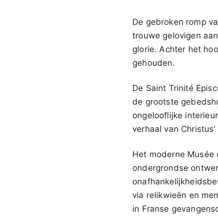
De gebroken romp va
trouwe gelovigen aan
glorie. Achter het h
gehouden.
De Saint Trinité Epis
de grootste gebedshui
ongelooflijke interieu
verhaal van Christus'
Het moderne Musée du
ondergrondse ontwer
onafhankelijkheidsbe
via relikwieën en mem
in Franse gevangensc