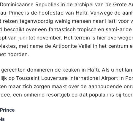
Dominicaanse Republiek in de archipel van de Grote An
-au-Prince is de hoofdstad van Haïti. Vanwege de aa
land reizen tegenwoordig weinig mensen naar Haïti voor v
 beschikt over een fantastisch tropisch en semi-aride
pt van juni tot november. Het terrein is hier overweg
 vlaktes, met name de Artibonite Vallei in het centrum 
het noorden.
 gerechten domineren de keuken in Haïti. Als u het la
lijk op Toussaint Louverture International Airport in Po
eken maar zich zorgen maakt over de aanhoudende onr
ee, een omheind resortgebied dat populair is bij toer
Prince
ls