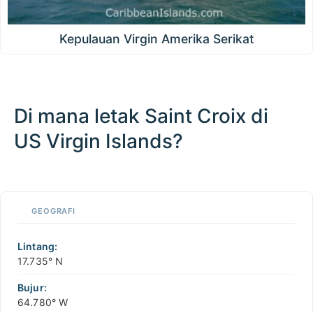
Kepulauan Virgin Amerika Serikat
Di mana letak Saint Croix di
US Virgin Islands?
100 km / 62.1 mi
CARIBBEANISLANDS.COM
with the support of
© OpenStreetMap
contributors
1 m
3
t
/
f
📏
GEOGRAFI
+
−
Lintang:
17.735° N
Bujur:
64.780° W