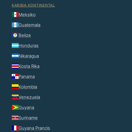
KARIBIA KONTINENTAL
Meksiko
Guatemala
Belize
Honduras
Nikaragua
Kosta Rika
Panama
Kolombia
Venezuela
Guyana
Suriname
Guyana Prancis