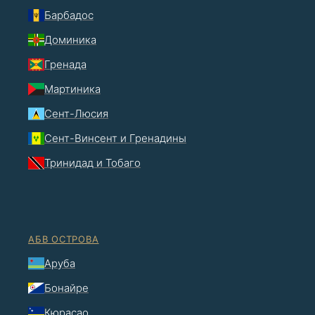
Барбадос
Доминика
Гренада
Мартиника
Сент-Люсия
Сент-Винсент и Гренадины
Тринидад и Тобаго
АБВ ОСТРОВА
Аруба
Бонайре
Кюрасао