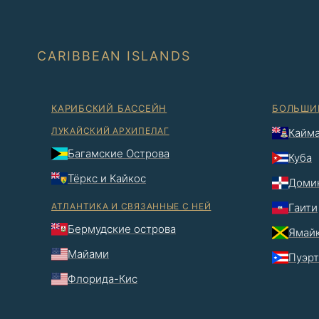
CARIBBEAN ISLANDS
КАРИБСКИЙ БАССЕЙН
БОЛЬШИ
ЛУКАЙСКИЙ АРХИПЕЛАГ
Кайма
Багамские Острова
Куба
Тёркс и Кайкос
Домин
АТЛАНТИКА И СВЯЗАННЫЕ С НЕЙ
Гаити
Бермудские острова
Ямай
Майами
Пуэрт
Флорида-Кис