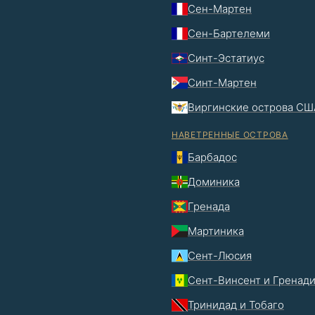
Сен-Мартен
Сен-Бартелеми
Синт-Эстатиус
Синт-Мартен
Виргинские острова СШ
НАВЕТРЕННЫЕ ОСТРОВА
Барбадос
Доминика
Гренада
Мартиника
Сент-Люсия
Сент-Винсент и Гренад
Тринидад и Тобаго