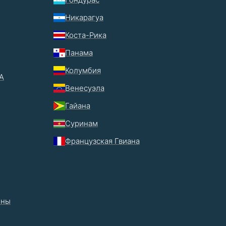
Никарагуа
Коста-Рика
Панама
Колумбия
А
Венесуэла
Гайана
Суринам
Французская Гвиана
ины