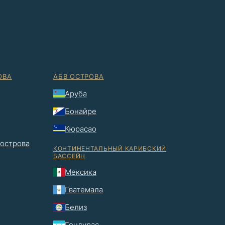
ОВА
АБВ ОСТРОВА
Аруба
Бонайре
Кюрасао
 острова
КОНТИНЕНТАЛЬНЫЙ КАРИБСКИЙ
БАССЕЙН
Мексика
Гватемала
Белиз
Гондурас