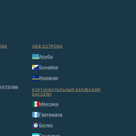
ОВА
АБВ ОСТРОВА
Аруба
Бонайре
Кюрасао
 острова
КОНТИНЕНТАЛЬНЫЙ КАРИБСКИЙ
БАССЕЙН
Мексика
Гватемала
Белиз
Гондурас