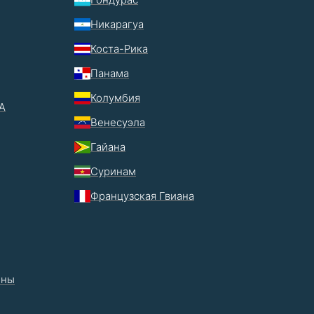
Никарагуа
Коста-Рика
Панама
Колумбия
А
Венесуэла
Гайана
Суринам
Французская Гвиана
ины