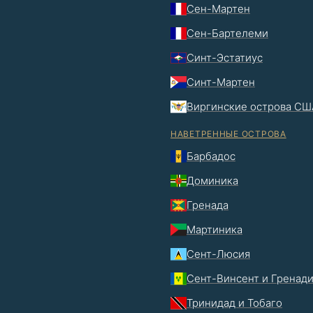
Сен-Мартен
Сен-Бартелеми
Синт-Эстатиус
Синт-Мартен
Виргинские острова СШ
НАВЕТРЕННЫЕ ОСТРОВА
Барбадос
Доминика
Гренада
Мартиника
Сент-Люсия
Сент-Винсент и Гренад
Тринидад и Тобаго