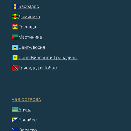
Барбадос
Доминика
Гренада
Мартиника
Сент-Люсия
Сент-Винсент и Гренадины
Тринидад и Тобаго
АБВ ОСТРОВА
Аруба
Бонайре
Кюрасао