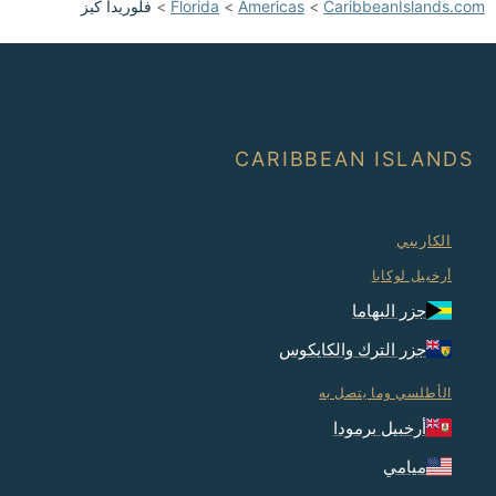
CaribbeanIslands.com
>
Americas
>
Florida
>
فلوريدا كيز
CARIBBEAN ISLANDS
الكاريبي
أرخبيل لوكايا
جزر البهاما
جزر الترك والكايكوس
الأطلسي وما يتصل به
أرخبيل برمودا
ميامي