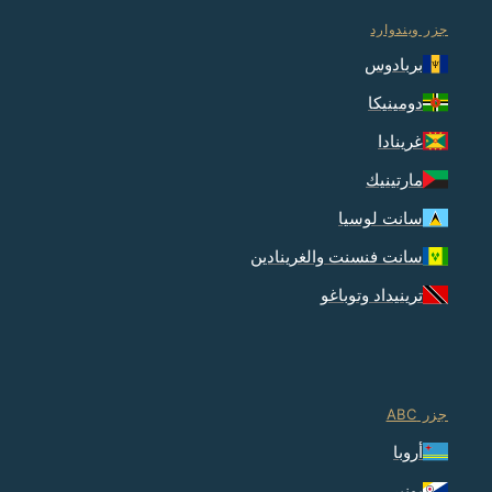
جزر ويندوارد
بربادوس
دومينيكا
غرينادا
مارتينيك
سانت لوسيا
سانت فنسنت والغرينادين
ترينيداد وتوباغو
جزر ABC
أروبا
بونير