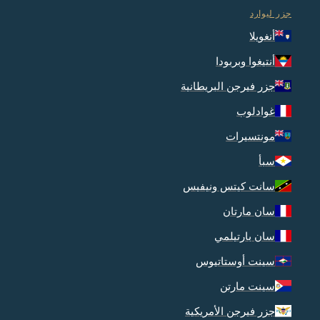
جزر ليوارد
أنغويلا
أنتيغوا وبربودا
جزر فيرجن البريطانية
غوادلوب
مونتسيرات
سبأ
سانت كيتس ونيفيس
سان مارتان
سان بارتيلمي
سينت أوستاتيوس
سينت مارتن
جزر فيرجن الأمريكية