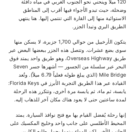
120 ميلاً وينحني نحو الجنوب الغربي في مياه دافئة
وضحلة، حيث تبدو الأجواء فيها أقرب إلى المناطق
الاستوائية منها إلى القارة التي تنتمي إليها. هنا ينتهي
الطريق البري وتبدأ الجزر.
يتكون الأرخبيل من حوالي 1,700 جزيرة، لا يسكن منها
سوى بضع عشرات. وتتصل هذه الجزر ببعضها البعض عبر
طريق Overseas Highway، وهو طريق واحد يمتد فوق
البحر عبر سلسلة من الجسور — أشهرها جسر Seven
Mile Bridge (الذي يبلغ طوله فعلياً 6.79 ميلاً). وتُعد
القيادة عبر هذا الطريق التجربة الأبرز في Florida Keys:
يابسة، ثم ماء، ثم يابسة مرة أخرى، وتتكرر هذه الرحلة
لمدة ساعتين حتى لا يعود هناك مكان آخر للذهاب إليه.
إنها رحلة يُفضل القيام بها مع فتح نوافذ السيارة. يمتد
المحيط الأطلسي على جانب واحد وخليج المكسيك على
الجانب الآخر، لكن الهواء بينهما يحمل طابع الكاريبي