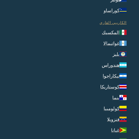
كوراساو
الكاريبي القاري
المكسيك
غواتيمالا
بليز
هندوراس
نيكاراجوا
كوستاريكا
بنما
كولومبيا
فنزويلا
غيانا