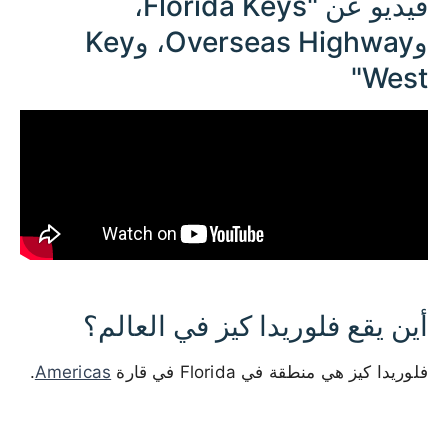
فيديو عن "Florida Keys،
وOverseas Highway، وKey
West"
أين يقع فلوريدا كيز في العالم؟
فلوريدا كيز هي منطقة في Florida في قارة
Americas
.
100 km / 62.1 mi
CARIBBEANISLANDS.COM
with the support of
© OpenStreetMap
contributors
1 m / 3
f
t