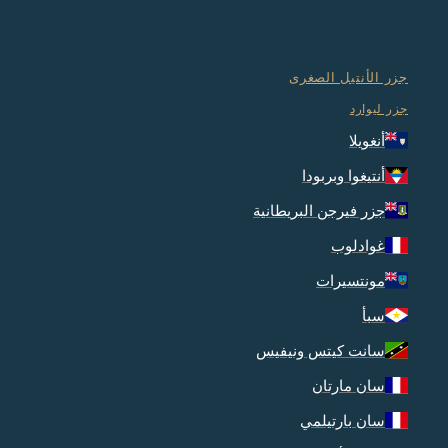
جزر الأنتيل الصغرى
جزر ليوارد
أنغويلا
أنتيغوا وبربودا
جزر فيرجن البريطانية
غوادلوب
مونتسيرات
سبأ
سانت كيتس ونيفيس
سان مارتان
سان بارتيلمي