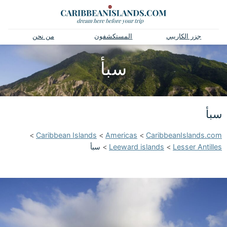
جزر الكاريبي
المستكشفون
من نحن
سبأ
سبأ
>
Caribbean Islands
>
Americas
>
CaribbeanIslands.com
Lesser Antilles
>
Leeward islands
>
سبأ