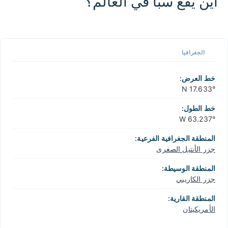
أين يقع سبأ في العالم؟
CARIBBEANISLANDS.COM
with the support of
© OpenStreetMap
contributors
1 m / 3
f
t
📏
الجغرافيا
+
−
خط العرض:
17.633° N
خط الطول:
63.237° W
المنطقة الجغرافية الفرعية:
جزر الأنتيل الصغرى
المنطقة الوسيطة:
جزر الكاريبي
المنطقة القارية:
الأمريكيتان