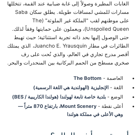
الغابات المطيرة وصولاً إلى غابة ضبابية عند القمة، تتخللها
مسارات للمشي لمسافات طويلة. يطلق سكان Saba
على موطنهم لقب "الملكة غير الملوثة" (The
Unspoiled Queen)، ويعملون على حمايتها وفقاً لذلك.
حتى الوصول إليها بحد ذاته تجربة استثنائية؛ حيث تهبط
الطائرات في مطار Juancho E. Yrausquin، الذي يمتلك
أقصر مدرج تجاري في العالم، والذي نُحت على رف
صخري مسطح من الحمم البركانية بين المنحدرات والبحر.
العاصمة -
The Bottom
اللغة -
الإنجليزية (الهولندية هي اللغة الرسمية)
الوضع -
بلدية خاصة تابعة لهولندا (هولندا الكاريبية / BES)
أعلى نقطة -
Mount Scenery، بارتفاع 870 متراً —
وهي الأعلى في مملكة هولندا
100 km / 62.1 mi