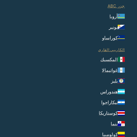
جزر ABC
أروبا
بونير
كوراساو
الكاريبي القاري
المكسيك
غواتيمالا
بليز
هندوراس
نيكاراجوا
كوستاريكا
بنما
كولومبيا