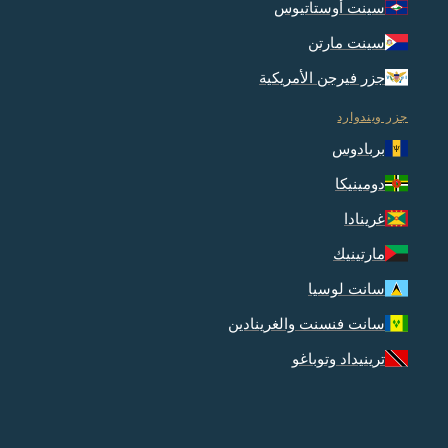
سينت أوستاتيوس
سينت مارتن
جزر فيرجن الأمريكية
جزر ويندوارد
بربادوس
دومينيكا
غرينادا
مارتينيك
سانت لوسيا
سانت فنسنت والغرينادين
ترينيداد وتوباغو