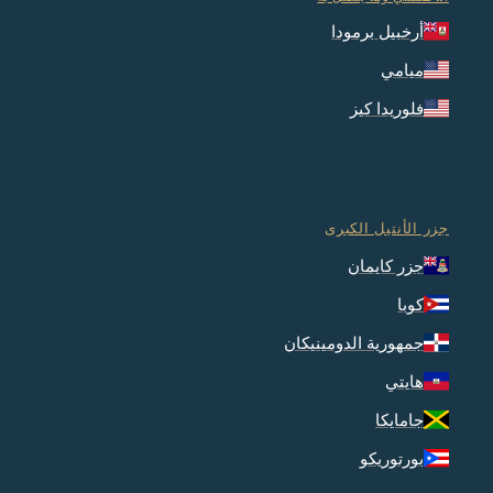
أرخبيل برمودا
ميامي
فلوريدا كيز
جزر الأنتيل الكبرى
جزر كايمان
كوبا
جمهورية الدومينيكان
هايتي
جامايكا
بورتوريكو