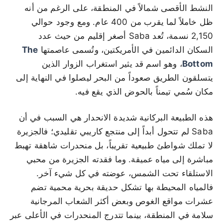
النشط الأقصى شمالاً في المنطقة، على الرغم من أنه
ظل خاملاً لما يقرب من 400 عام. ومع وجود حوالي
2,150 نسمة، تُعد Saba أصغر إقليم من حيث عدد
السكان الدائمين في الأمريكتين، وتُسمى عاصمتها
The
Bottom
، وهو اسم قد يثير استغراب الزوار الذين
يتسلقون الطريق صعوداً من البحر ليصلوا في النهاية إلى
مكان سُمي تيمناً بالحوض الذي يقع فيه.
هذه الطبيعة البركانية شديدة الانحدار هي السبب في أن
Saba لم تتحول أبداً إلى منتجع كاريبي تقليدي؛ فالجزيرة
لا تملك شواطئ طبيعية تقريباً، بل منحدرات شاهقة تهبط
مباشرة إلى مياه عميقة. وما فقدته الجزيرة من محبي
الاستلقاء تحت الشمس، عوضته في كل شيء آخر.
فالمياه المحيطة بها تشكل حديقة بحرية محمية تضم
عشرات مواقع الغوص وبعض أكثر الشعاب المرجانية
سلامة في المنطقة، بينما تتدرج المنحدرات في الأعلى عبر