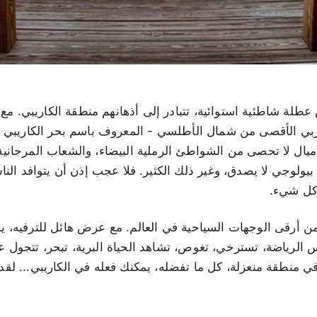
طلة شاطئية استوائية، تتبادر إلى أذهانهم منطقة الكاريبي. مع
ربي الأقصى من شمال الأطلسي - المعروف باسم بحر الكاريبي -
يال لا تحصى من الشواطئ الرملية البيضاء، والشعاب المرجانية ا
 بيولوجي لا يصدق، وغير ذلك الكثير. فلا عجب إذن أن يتوافد النا
 كل شيء.
ن أرقى الوجهات السياحية في العالم. مع عرض هائل للترفيه، ي
س الرياضة، تسترخي، تغوص، تشاهد الحياة البرية، تبحر، تتجول 
 منطقة منعزلة، كل ما تفضله، يمكنك فعله في الكاريبي... لقد ك