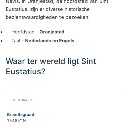
Nevis. In Oranjestad, de hoofdstad van Sint
Eustatius, zijn er diverse historische
bezienswaardigheden te bezoeken.
Hoofdstad -
Oranjestad
Taal -
Nederlands en Engels
Waar ter wereld ligt Sint
Eustatius?
100 km / 62.1 mi
CARIBBEANISLANDS.COM
with the support of
© OpenStreetMap
contributors
1 m
3
t
/
f
📏
GEOGRAFIE
+
−
Breedtegraad:
17.485° N