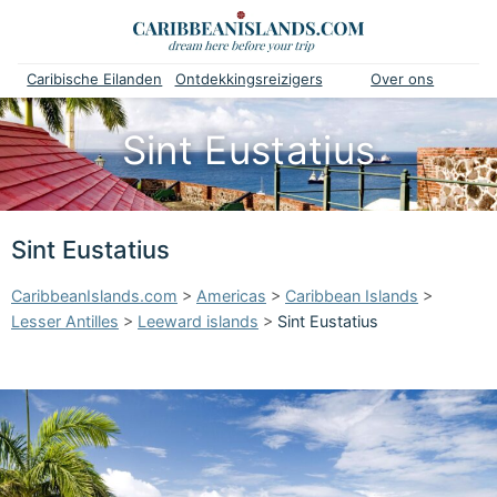
Caribische Eilanden
Ontdekkingsreizigers
Over ons
Sint Eustatius
Sint Eustatius
CaribbeanIslands.com
>
Americas
>
Caribbean Islands
>
Lesser Antilles
>
Leeward islands
>
Sint Eustatius