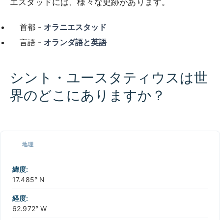
エスタッドには、様々な史跡があります。
首都 -
オラニエスタッド
言語 -
オランダ語と英語
シント・ユースタティウスは世
界のどこにありますか？
100 km / 62.1 mi
CARIBBEANISLANDS.COM
with the support of
© OpenStreetMap
contributors
1 m
3
t
/
f
📏
地理
+
−
緯度:
17.485° N
経度:
62.972° W