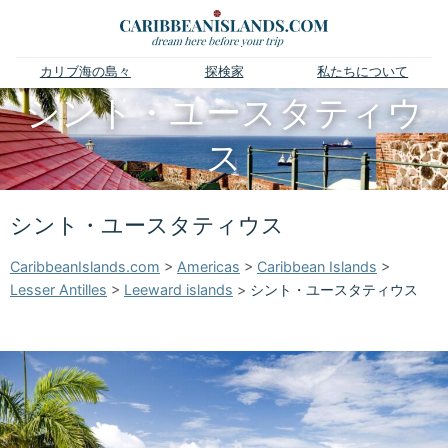
カリブ海の島々
探検家
私たちについて
シント・ユースタティウ
ス
シント・ユースタティウス
CaribbeanIslands.com
>
Americas
>
Caribbean Islands
>
Lesser Antilles
>
Leeward islands
>
シント・ユースタティウス