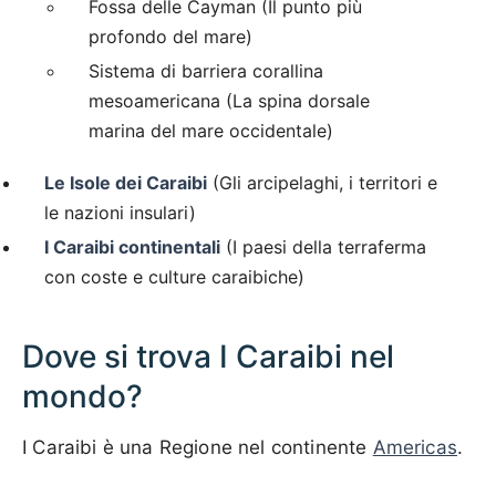
Fossa delle Cayman (Il punto più
profondo del mare)
Sistema di barriera corallina
mesoamericana (La spina dorsale
marina del mare occidentale)
Le Isole dei Caraibi
(Gli arcipelaghi, i territori e
le nazioni insulari)
I Caraibi continentali
(I paesi della terraferma
con coste e culture caraibiche)
Dove si trova I Caraibi nel
mondo?
I Caraibi è una Regione nel continente
Americas
.
1000 km / 621.4 mi
CARIBBEANISLANDS.COM
with the support of
© OpenStreetMap
contributors
1 m
3
t
/
f