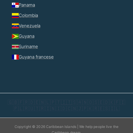
Panama
Colombia
Venezuela
Guyana
Suriname
Guyana francese
🇬🇧
🇫🇷
🇩🇪
🇳🇱
🇵🇹
🇮🇹
🇸🇦
🇳🇴
🇸🇪
🇩🇰
🇫🇮
🇵🇱
🇷🇺
🇹🇷
🇮🇳
🇮🇩
🇨🇳
🇯🇵
🇰🇷
🇪🇸
🇮🇱
Copyright © 2026 Caribbean Islands | We help people live the
Caribbean dream.