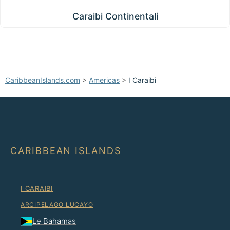
Caraibi Continentali
Caraibi Continentali
CaribbeanIslands.com
>
Americas
>
I Caraibi
CARIBBEAN ISLANDS
I CARAIBI
ARCIPELAGO LUCAYO
Le Bahamas