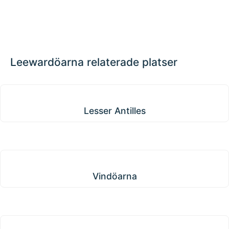
📏
+
−
Leewardöarna relaterade platser
Lesser Antilles
Lesser Antilles
Vindöarna
Vindöarna
Lucayanarkipelagen