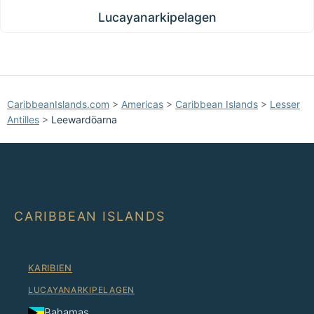
Lucayanarkipelagen
CaribbeanIslands.com
>
Americas
>
Caribbean Islands
>
Lesser
Antilles
>
Leewardöarna
CARIBBEAN ISLANDS
KARIBIEN
LUCAYANARKIPELAGEN
Bahamas