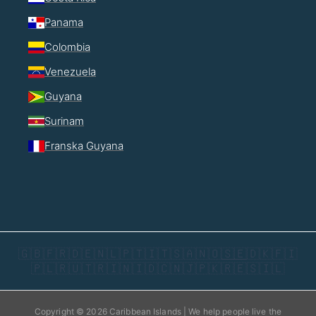
Panama
Colombia
Venezuela
Guyana
Surinam
Franska Guyana
🇬🇧
🇫🇷
🇩🇪
🇳🇱
🇵🇹
🇮🇹
🇸🇦
🇳🇴
🇸🇪
🇩🇰
🇫🇮
🇵🇱
🇷🇺
🇹🇷
🇮🇳
🇮🇩
🇨🇳
🇯🇵
🇰🇷
🇪🇸
🇮🇱
Copyright © 2026 Caribbean Islands | We help people live the