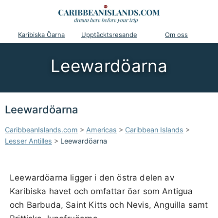
Karibiska Öarna
Upptäcktsresande
Om oss
Leewardöarna
Leewardöarna
CaribbeanIslands.com
>
Americas
>
Caribbean Islands
>
Lesser Antilles
>
Leewardöarna
Leewardöarna ligger i den östra delen av
Karibiska havet och omfattar öar som Antigua
och Barbuda, Saint Kitts och Nevis, Anguilla samt