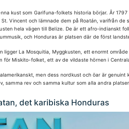
nna kust som Garifuna-folkets historia börjar. År 179
n St. Vincent och lämnade dem på Roatán, varifrån de 
sten hela vägen till Belize. De är ett afro-indianskt fo
ummusik, och Honduras är platsen där de först landst
ten ligger La Mosquitia, Myggkusten, ett enormt områd
för Miskito-folket, ett av de vildaste hörnen i Central
tralamerikanskt, men dess nordkust och öar är genuint 
av, samma rev och samma kultur som alla andra platser
tan, det karibiska Honduras