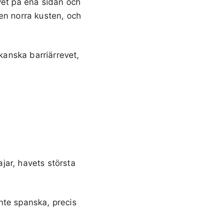
vet på ena sidan och
en norra kusten, och
ikanska barriärrevet,
ajar, havets största
nte spanska, precis