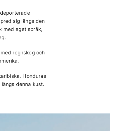
7 deporterade
spred sig längs den
lk med eget språk,
eg.
e med regnskog och
amerika.
karibiska. Honduras
 längs denna kust.