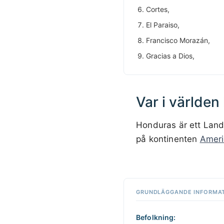
Cortes,
El Paraiso,
Francisco Morazán,
Gracias a Dios,
Var i världen
Honduras är ett Land
på kontinenten
Ameri
Klicka var
som helst
på kartan
📏
för att
GRUNDLÄGGANDE INFORMA
+
interagera
−
Befolkning: