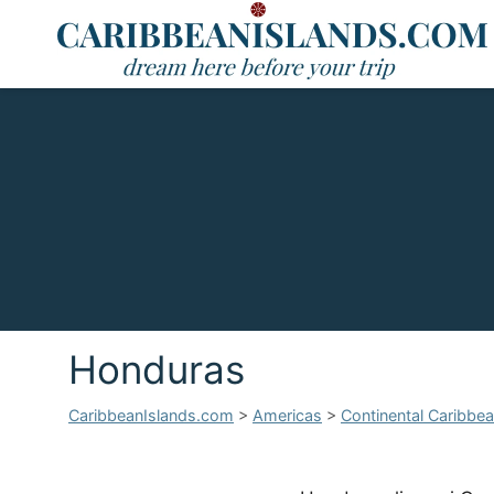
Honduras
CaribbeanIslands.com
>
Americas
>
Continental Caribbe