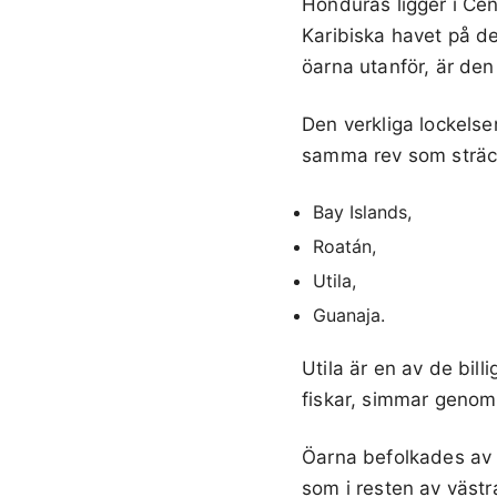
Honduras ligger i Cen
Karibiska havet på de
öarna utanför, är den 
Den verkliga lockelse
samma rev som sträck
Bay Islands,
Roatán,
Utila,
Guanaja.
Utila är en av de bill
fiskar, simmar genom
Öarna befolkades av 
som i resten av västr