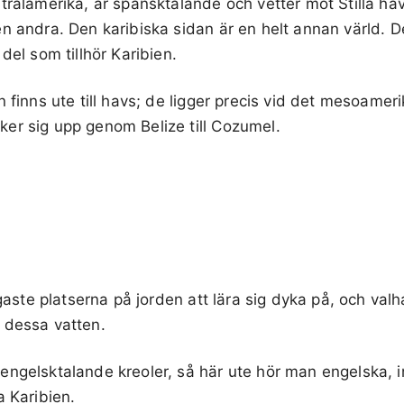
tralamerika, är spansktalande och vetter mot Stilla ha
n andra. Den karibiska sidan är en helt annan värld. D
del som tillhör Karibien.
n finns ute till havs; de ligger precis vid det mesoamer
er sig upp genom Belize till Cozumel.
igaste platserna på jorden att lära sig dyka på, och valh
 dessa vatten.
engelsktalande kreoler, så här ute hör man engelska, i
a Karibien.