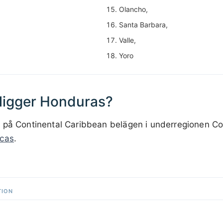
Olancho,
Santa Barbara,
Valle,
Yoro
 ligger Honduras?
 på Continental Caribbean belägen i underregionen Co
cas
.
200 km / 124.3 mi
TION