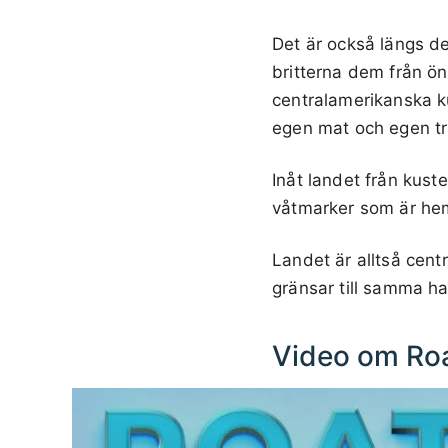
Det är också längs de
britterna dem från ö
centralamerikanska ku
egen mat och egen tr
Inåt landet från kus
våtmarker som är hem 
Landet är alltså cen
gränsar till samma h
Video om Roa