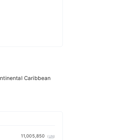
ntinental Caribbean
CARIBBEANISLANDS.COM
with the support of
© OpenStreetMap
contributors
1 m
3
t
/
f
11,005,850
(
UN
)