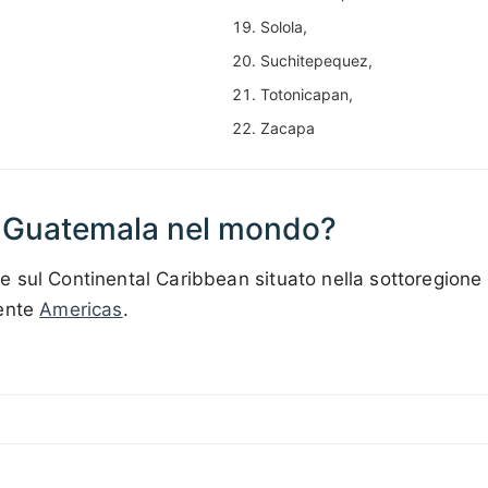
Solola,
Suchitepequez,
Totonicapan,
Zacapa
a Guatemala nel mondo?
 sul Continental Caribbean situato nella sottoregione 
nente
Americas
.
200 km / 124.3 mi