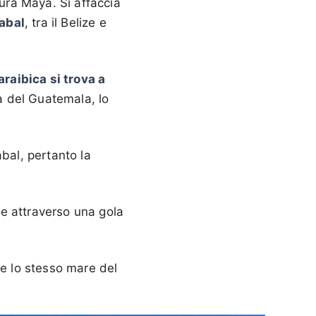
tura Maya. Si affaccia
zabal
, tra il Belize e
araibica si trova a
na del Guatemala, lo
bal, pertanto la
are attraverso una gola
de lo stesso mare del