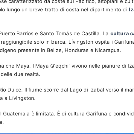
se caratterizzato da coste sul Pacifico, altopiani e cul
olo lungo un breve tratto di costa nel dipartimento di
I
o Puerto Barrios e Santo Tomás de Castilla. La
cultura c
à raggiungibile solo in barca. Lívingston ospita i Garifu
ndigeno presente in Belize, Honduras e Nicaragua.
na che Maya. I Maya Q'eqchi' vivono nelle pianure di Iza
delle due realtà.
Río Dulce. Il fiume scorre dal Lago di Izabal verso il m
a a Lívingston.
l Guatemala è limitata. È di cultura Garifuna e condivi
e.