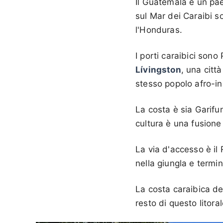
Il Guatemala è un pae
sul Mar dei Caraibi s
l'Honduras.
I porti caraibici son
Lívingston
, una citt
stesso popolo afro-i
La costa è sia Garifu
cultura è una fusione 
La via d'accesso è il 
nella giungla e termin
La costa caraibica de
resto di questo litoral