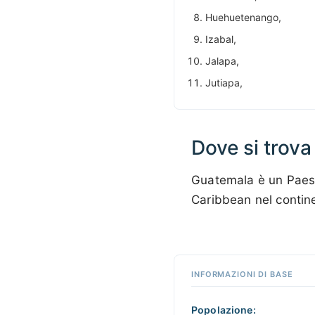
Huehuetenango,
Izabal,
Jalapa,
Jutiapa,
Dove si trov
Guatemala è un Paese
Caribbean nel conti
Fai clic
su un
punto
📏
qualsiasi
INFORMAZIONI DI BASE
+
della
mappa
−
per
Popolazione: