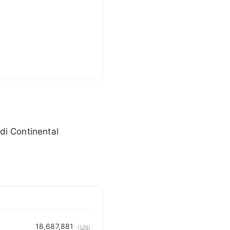
di Continental
CARIBBEANISLANDS.COM
with the support of
© OpenStreetMap
contributors
1 m
3
t
/
f
18,687,881
(
UN
)