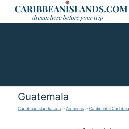
Guatemala
CaribbeanIslands.com
>
Americas
>
Continental Caribbe