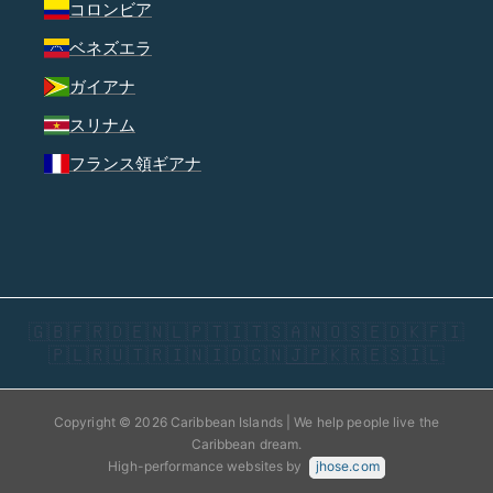
コロンビア
ベネズエラ
ガイアナ
スリナム
フランス領ギアナ
🇬🇧
🇫🇷
🇩🇪
🇳🇱
🇵🇹
🇮🇹
🇸🇦
🇳🇴
🇸🇪
🇩🇰
🇫🇮
🇵🇱
🇷🇺
🇹🇷
🇮🇳
🇮🇩
🇨🇳
🇯🇵
🇰🇷
🇪🇸
🇮🇱
Copyright © 2026 Caribbean Islands | We help people live the
Caribbean dream.
High-performance websites by
jhose.com