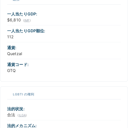
一人当たりGDP:
$6,810
(
IMF
)
一人当たりGDP順位:
112
通貨:
Quetzal
通貨コード:
GTQ
LGBTI の権利
法的状況:
合法
(
ILGA
)
法的メカニズム: