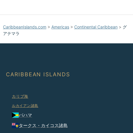
CaribbeanIslands.com
>
Americas
>
Continental Caribbean
>
グ
アテマラ
CARIBBEAN ISLANDS
カリブ海
ルカイアン諸島
バハマ
タークス・カイコス諸島