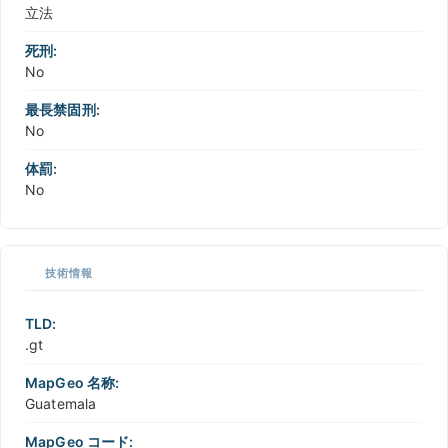
立法
死刑:
No
最長禁固刑:
No
体罰:
No
技術情報
TLD:
.gt
MapGeo 名称:
Guatemala
MapGeo コード: