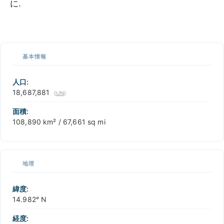
に.
100 km / 62.1 mi
CARIBBEANISLANDS.COM
with the support of
© OpenStreetMap
contributors
1 m
3
t
/
f
📏
基本情報
+
−
人口:
18,687,881
(
UN
)
面積:
108,890 km² / 67,661 sq mi
地理
緯度:
14.982° N
経度: