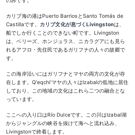
のみです。
カリブ海の港はPuerto BarriosとSanto Tomás de
Castillaです。
カリブ文化が息づくLívingston
は、
船でしか行くことのできない町です。Lívingston
は、ベリーズ、ホンジュラス、ニカラグアにも見ら
れるアフロ・先住民であるガリフナの人々の故郷で
す。
この海岸沿いにはガリフナとマヤの両方の文化が存
在します。Q'eqchi'マヤの人々はIzabalの低地に居住
しており、この地域の文化はこれら二つの融合とな
っています。
ここへの入り口はRío Dulceです。この川はIzabal湖
からジャングルの峡谷を抜けて海へと流れ込み、
Lívingstonで終着します。