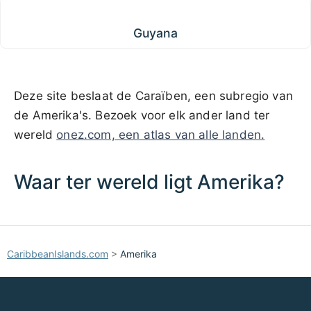
Guyana
Guyana
Deze site beslaat de Caraïben, een subregio van
de Amerika's. Bezoek voor elk ander land ter
wereld
onez.com, een atlas van alle landen.
Waar ter wereld ligt Amerika?
1000 km / 621.4 mi
CARIBBEANISLANDS.COM
with the support of
© OpenStreetMap
contributors
1 m
3
t
/
f
📏
CaribbeanIslands.com
>
Amerika
+
−