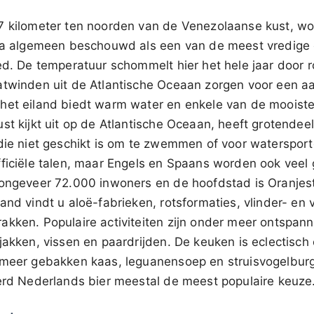
7 kilometer ten noorden van de Venezolaanse kust, wor
uba algemeen beschouwd als een van de meest vredige e
ied. De temperatuur schommelt hier het hele jaar door
atwinden uit de Atlantische Oceaan zorgen voor een a
het eiland biedt warm water en enkele van de mooiste
st kijkt uit op de Atlantische Oceaan, heeft grotendeel
 die niet geschikt is om te zwemmen of voor waterspor
fficiële talen, maar Engels en Spaans worden ook veel 
 ongeveer 72.000 inwoners en de hoofdstad is Oranjest
and vindt u aloë-fabrieken, rotsformaties, vlinder- en 
akken. Populaire activiteiten zijn onder meer ontspann
jakken, vissen en paardrijden. De keuken is eclectisch
 meer gebakken kaas, leguanensoep en struisvogelburg
eerd Nederlands bier meestal de meest populaire keuze