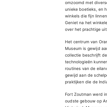
omzoomd met diverse 
unieke boetieks, en h
winkels die fijn linn
Geniet na het winkelen
over het prachtige ui
Het centrum van Oran
Museum is gewijd aan
collectie beschrijft 
technologieën kunnen
routines van de eilan
gewijd aan de schelpe
praktijken die de Ind
Fort Zoutman werd i
oudste gebouw op Aru