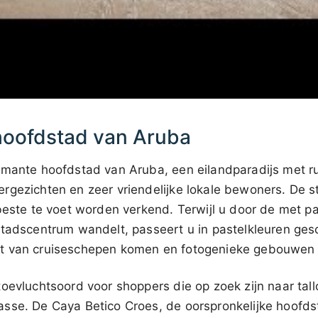
hoofdstad van Aruba
rmante hoofdstad van Aruba, een eilandparadijs met ru
rgezichten en zeer vriendelijke lokale bewoners. De s
 beste te voet worden verkend. Terwijl u door de met
stadscentrum wandelt, passeert u in pastelkleuren ges
 van cruiseschepen komen en fotogenieke gebouwen in
oevluchtsoord voor shoppers die op zoek zijn naar tal
sse. De Caya Betico Croes, de oorspronkelijke hoofdst