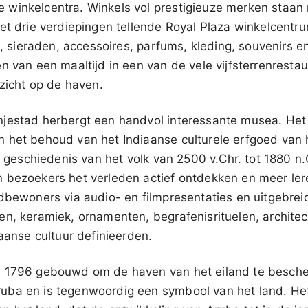
winkelcentra. Winkels vol prestigieuze merken staan n
et drie verdiepingen tellende Royal Plaza winkelcentru
en, sieraden, accessoires, parfums, kleding, souvenirs 
 van een maaltijd in een van de vele vijfsterrenrestaura
tzicht op de haven.
jestad herbergt een handvol interessante musea. Het
 het behoud van het Indiaanse culturele erfgoed van h
de geschiedenis van het volk van 2500 v.Chr. tot 1880 n.
 bezoekers het verleden actief ontdekken en meer ler
dbewoners via audio- en filmpresentaties en uitgebrei
n, keramiek, ornamenten, begrafenisrituelen, architec
iaanse cultuur definieerden.
n 1796 gebouwd om de haven van het eiland te besche
ba en is tegenwoordig een symbool van het land. Het