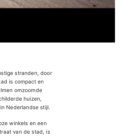
stige stranden, door
tad is compact en
 palmen omzoomde
childerde huizen,
 Nederlandse stijl.
loze winkels en een
raat van de stad, is