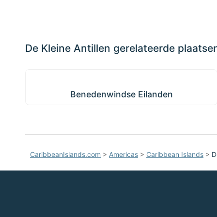
op de
📏
kaart
+
om
ermee
−
te
De Kleine Antillen gerelateerde plaatse
werken
Benedenwindse Eilanden
Benedenwindse Eilanden
CaribbeanIslands.com
>
Americas
>
Caribbean Islands
>
D