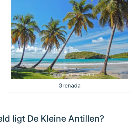
Grenada
ld ligt De Kleine Antillen?
1000 km / 621.4 mi