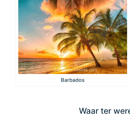
Barbados
Waar ter were
Klik
ergens