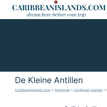
De Kleine Antillen
CaribbeanIslands.com
>
Americas
>
Caribbean Islands
>