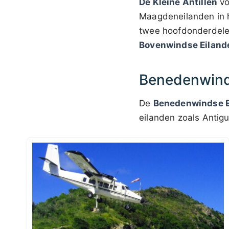
De Kleine Antillen
vo
Maagdeneilanden in h
twee hoofdonderdele
Bovenwindse Eiland
Benedenwind
De
Benedenwindse E
eilanden zoals Antig