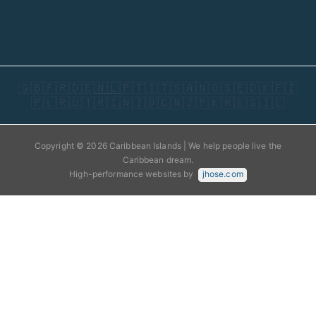
🇬🇧
🇫🇷
🇩🇪
🇳🇱
🇵🇹
🇮🇹
🇸🇦
🇳🇴
🇸🇪
🇩🇰
🇫🇮
🇵🇱
🇷🇺
🇹🇷
🇮🇳
🇮🇩
🇨🇳
🇯🇵
🇰🇷
🇪🇸
🇮🇱
Copyright © 2026 Caribbean Islands | We help people live the
Caribbean dream.
High-performance websites by
jhose.com