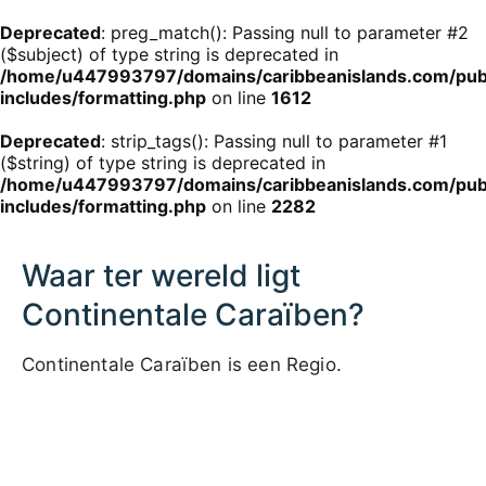
Deprecated
: preg_match(): Passing null to parameter #2
($subject) of type string is deprecated in
/home/u447993797/domains/caribbeanislands.com/pub
includes/formatting.php
on line
1612
Deprecated
: strip_tags(): Passing null to parameter #1
($string) of type string is deprecated in
/home/u447993797/domains/caribbeanislands.com/pub
includes/formatting.php
on line
2282
Waar ter wereld ligt
Continentale Caraïben?
Continentale Caraïben is een Regio.
1000 km / 621.4 mi
CARIBBEANISLANDS.COM
with the support of
© OpenStreetMap
contributors
1 m
3
t
/
f
📏