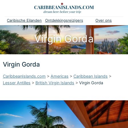
Caribische Eilanden
Ontdekkingsreizigers
Over ons
Virgin Gorda
Virgin Gorda
CaribbeanIslands.com
>
Americas
>
Caribbean Islands
>
Lesser Antilles
>
British Virgin Islands
>
Virgin Gorda