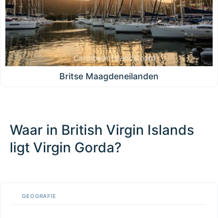
Britse Maagdeneilanden
Waar in British Virgin Islands
ligt Virgin Gorda?
100 km / 62.1 mi
CARIBBEANISLANDS.COM
with the support of
© OpenStreetMap
contributors
1 m
3
t
/
f
📏
GEOGRAFIE
+