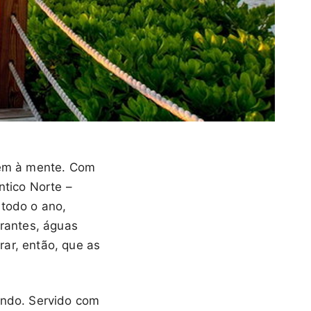
 vem à mente. Com
ntico Norte –
 todo o ano,
brantes, águas
irar, então, que as
undo. Servido com