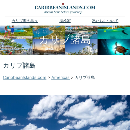
カリブ海の島々
探検家
私たちについて
カリブ諸島
カリブ諸島
CaribbeanIslands.com
>
Americas
>
カリブ諸島