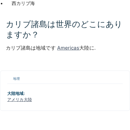
西カリブ海
カリブ諸島は世界のどこにあり
ますか？
カリブ諸島は地域です
Americas
大陸に.
500 km / 310.7 mi
CARIBBEANISLANDS.COM
with the support of
© OpenStreetMap
contributors
1 m
3
t
/
f
📏
地理
+
−
大陸地域:
アメリカ大陸