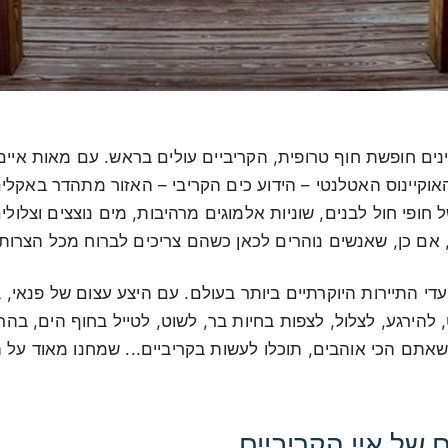
ים חופשת חוף טרופית, הקריביים עולים בראש. עם מאות איים
אוקיינוס האטלנטי – הידוע כים הקריבי – האזור מתהדר באקלי
חופי חול לבנים, שוניות אלמוגים מרהיבות, מים נוצצים וצלולים,
, אם כן, שאנשים נוהרים לכאן כשהם צריכים לברוח מכל הצרות.
די התיירות היוקרתיים ביותר בעולם. עם היצע עצום של פנאי, ב
 להירגע, לצלול, לצפות בחיות בר, לשוט, לטייל בחוף הים, בהר
שאתם הכי אוהבים, תוכלו לעשות בקריביים... שמחנו מאוד על
 של איי הקריביים