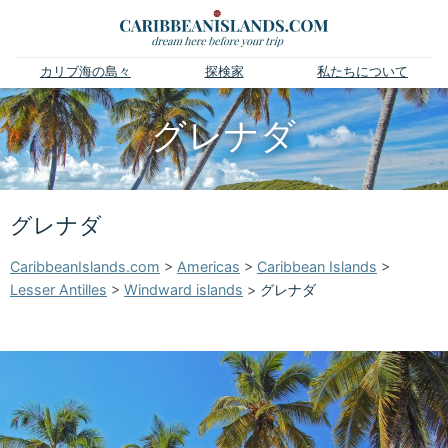
カリブ海の島々
探検家
私たちについて
グレナダ
グレナダ
CaribbeanIslands.com
>
Americas
>
Caribbean Islands
>
Lesser Antilles
>
Windward islands
>
グレナダ