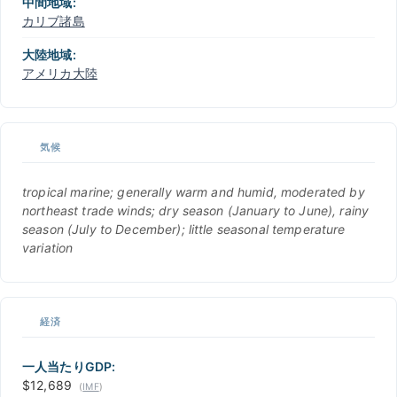
中間地域:
カリブ諸島
大陸地域:
アメリカ大陸
気候
tropical marine; generally warm and humid, moderated by
northeast trade winds; dry season (January to June), rainy
season (July to December); little seasonal temperature
variation
経済
一人当たりGDP:
$12,689
(
IMF
)