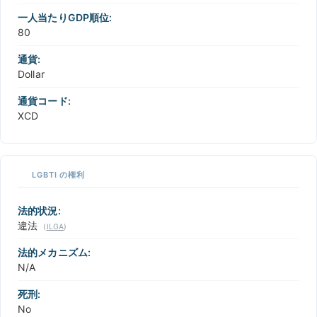
一人当たりGDP順位:
80
通貨:
Dollar
通貨コード:
XCD
LGBTI の権利
法的状況:
違法
(
ILGA
)
法的メカニズム:
N/A
死刑:
No