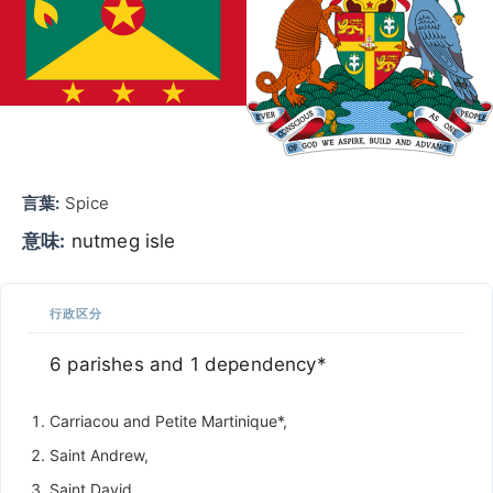
言葉:
Spice
意味:
nutmeg isle
行政区分
6 parishes and 1 dependency*
Carriacou and Petite Martinique*,
Saint Andrew,
Saint David,