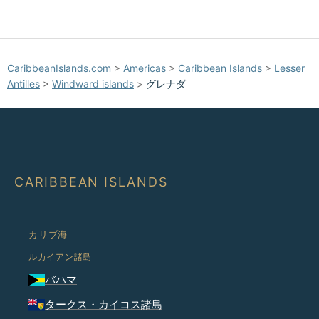
CaribbeanIslands.com
>
Americas
>
Caribbean Islands
>
Lesser
Antilles
>
Windward islands
>
グレナダ
CARIBBEAN ISLANDS
カリブ海
ルカイアン諸島
バハマ
タークス・カイコス諸島