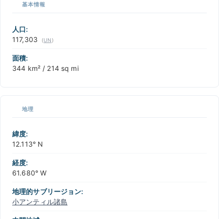
基本情報
+
−
人口:
117,303
(
UN
)
面積:
344 km² / 214 sq mi
地理
緯度:
12.113° N
経度:
61.680° W
地理的サブリージョン:
小アンティル諸島