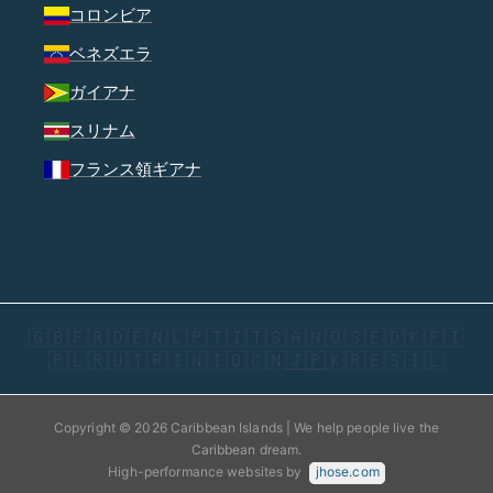
コロンビア
ベネズエラ
ガイアナ
スリナム
フランス領ギアナ
🇬🇧
🇫🇷
🇩🇪
🇳🇱
🇵🇹
🇮🇹
🇸🇦
🇳🇴
🇸🇪
🇩🇰
🇫🇮
🇵🇱
🇷🇺
🇹🇷
🇮🇳
🇮🇩
🇨🇳
🇯🇵
🇰🇷
🇪🇸
🇮🇱
Copyright © 2026 Caribbean Islands | We help people live the
Caribbean dream.
High-performance websites by
jhose.com