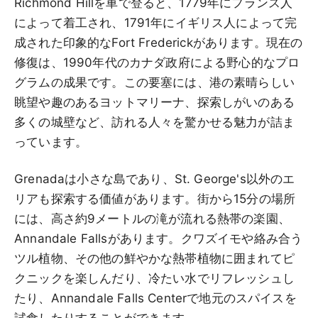
Richmond Hillを車で登ると、1779年にフランス人
によって着工され、1791年にイギリス人によって完
成された印象的なFort Frederickがあります。現在の
修復は、1990年代のカナダ政府による野心的なプロ
グラムの成果です。この要塞には、港の素晴らしい
眺望や趣のあるヨットマリーナ、探索しがいのある
多くの城壁など、訪れる人々を驚かせる魅力が詰ま
っています。
Grenadaは小さな島であり、St. George's以外のエ
リアも探索する価値があります。街から15分の場所
には、高さ約9メートルの滝が流れる熱帯の楽園、
Annandale Fallsがあります。クワズイモや絡み合う
ツル植物、その他の鮮やかな熱帯植物に囲まれてピ
クニックを楽しんだり、冷たい水でリフレッシュし
たり、Annandale Falls Centerで地元のスパイスを
試食したりすることができます。