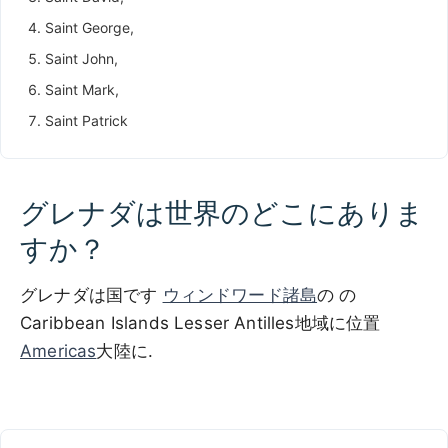
Saint George,
Saint John,
Saint Mark,
Saint Patrick
グレナダは世界のどこにありま
すか？
グレナダは国です
ウィンドワード諸島
の の
Caribbean Islands Lesser Antilles地域に位置
Americas
大陸に.
100 km / 62.1 mi
CARIBBEANISLANDS.COM
with the support of
© OpenStreetMap
contributors
1 m
3
t
/
f
📏