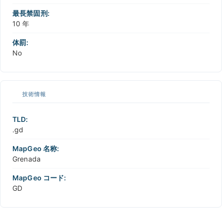
最長禁固刑:
10 年
体罰:
No
技術情報
TLD:
.gd
MapGeo 名称:
Grenada
MapGeo コード:
GD