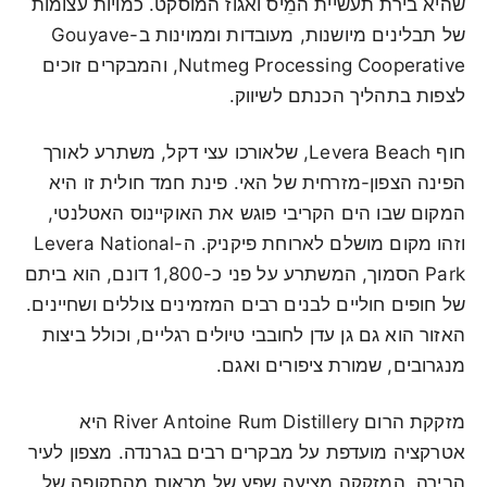
שהיא בירת תעשיית המֵיס ואגוז המוסקט. כמויות עצומות
של תבלינים מיושנות, מעובדות וממוינות ב-Gouyave
Nutmeg Processing Cooperative, והמבקרים זוכים
לצפות בתהליך הכנתם לשיווק.
חוף Levera Beach, שלאורכו עצי דקל, משתרע לאורך
הפינה הצפון-מזרחית של האי. פינת חמד חולית זו היא
המקום שבו הים הקריבי פוגש את האוקיינוס האטלנטי,
וזהו מקום מושלם לארוחת פיקניק. ה-Levera National
Park הסמוך, המשתרע על פני כ-1,800 דונם, הוא ביתם
של חופים חוליים לבנים רבים המזמינים צוללים ושחיינים.
האזור הוא גם גן עדן לחובבי טיולים רגליים, וכולל ביצות
מנגרובים, שמורת ציפורים ואגם.
מזקקת הרום River Antoine Rum Distillery היא
אטרקציה מועדפת על מבקרים רבים בגרנדה. מצפון לעיר
הבירה, המזקקה מציעה שפע של מראות מהתקופה של