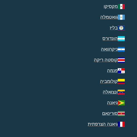
מקסיקו
גואטמלה
בליז
הונדורס
ניקרגואה
קוסטה ריקה
פנמה
קולומביה
ונצואלה
גיאנה
סורינאם
גיאנה הצרפתית