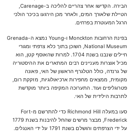
הבירה. הקדישו אחר צהריים להליכה ב-Carenage,
הטיילת שלאורך המים, ולאחר מכן הירגעו בכיכר הולכי
הרגל המעוטרת בפרחים.
בפינת הרחובות Monckton ו-Young נמצא ה-Grenada
National Museum, השוכן בתוך כלא צרפתי ומגורי
חיילים שנבנו בשנת 1704. למרות שהאוסף קטן, הוא
מכיל אוצרות מעניינים רבים המתארים את ההיסטוריה
של גרנדה, כולל הטלגרף הראשון של האי, פאונה
מקומית, ממצאים מחפירות ארכיאולוגיות, מזקקת רום,
פטרוגליפים ועוד. התערוכה המקיפה ביותר מוקדשת
לתרבות הילידית של האי.
סעו במעלה Richmond Hill כדי להתרשם מ-Fort
Frederick, מבצר מרשים שהחל להיבנות בשנת 1779
על ידי הצרפתים והושלם בשנת 1791 על ידי האנגלים.