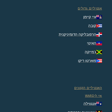
אנטיליים גדולים
איי קיימן
קובה
הרפובליקה הדומיניקנית
האיטי
ג'מייקה
פוארטו ריקו
האנטיליים הקטנים
איי ליWARD
אנגווילה