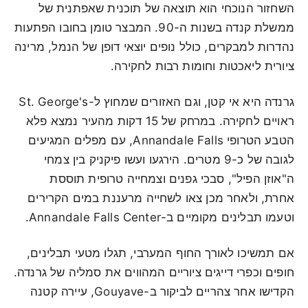
השחזור הנוכחי הוא תוצאה של תוכנית שאפתנית של
ממשלת קנדה בשנות ה-90. המבצר טומן בחובו הפתעות
נהדרות למבקרים, כולל נופים יוצאי דופן של הנמל, מרינה
ציורית ליאכטות וחומות רבות לחקירה.
גרנדה היא אי קטן, וגם האזורים שמחוץ ל-St. George's
ראויים לחקירה. במרחק של 15 דקות מהעיר נמצא פלא
הטבע הטרופי Annandale Falls, עם מפלים המגיעים
לגובה של כ-9 מטרים. הירגעו ועשו פיקניק בין צמחי
ה"אוזן הפיל", סבכי גפנים וצמחייה טרופית תוססת
אחרת, ולאחר מכן צאו לשחייה מרעננת במים הקרירים
וטעמו תבלינים מקומיים ב-Annandale Falls Center.
אם תמשיכו לאורך החוף המערבי, תגלו מטעי תבלינים,
חופים וכפרי דייגים ציוריים המהווים את סמליה של גרנדה.
הקדישו אחר צהריים לביקור ב-Gouyave, עיירה קטנה