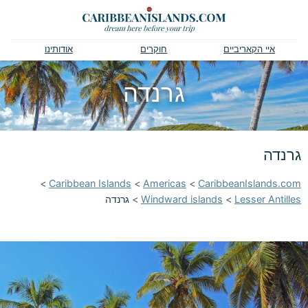
איי הקאריביים
חוקרים
אודותינו
גרנדה
גרנדה
>
Caribbean Islands
>
Americas
>
CaribbeanIslands.com
Lesser Antilles
>
Windward islands
>
גרנדה