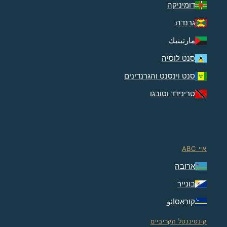
דומיניקה
גרנדה
مارتينيك
סנט לוסיה
סנט וינסנט והגרנדינים
טרינידד וטובגו
איי ABC
ארובה
בונייר
קוראסائو
קונטיננטל הקריביים