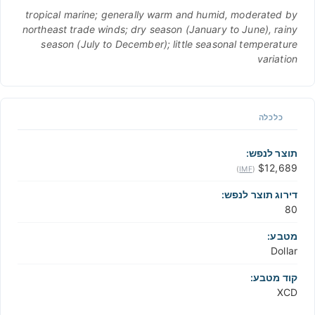
tropical marine; generally warm and humid, moderated by
northeast trade winds; dry season (January to June), rainy
season (July to December); little seasonal temperature
variation
כלכלה
תוצר לנפש:
$12,689
)
IMF
(
דירוג תוצר לנפש:
80
מטבע:
Dollar
קוד מטבע:
XCD