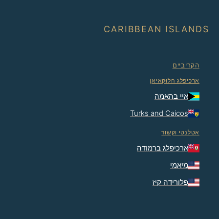
CARIBBEAN ISLANDS
הקריביים
ארכיפלג הלוּקאיאן
איי בהאמה
Turks and Caicos
אטלנטי וקשור
ארכיפלג ברמודה
מיאמי
פלורידה קיז