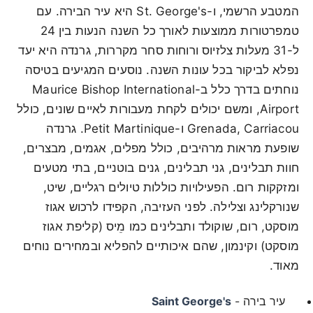
המטבע הרשמי, ו-St. George's היא עיר הבירה. עם
טמפרטורות ממוצעות לאורך כל השנה הנעות בין 24
ל-31 מעלות צלזיוס ורוחות סחר מקררות, גרנדה היא יעד
נפלא לביקור בכל עונות השנה. נוסעים המגיעים בטיסה
נוחתים בדרך כלל ב-Maurice Bishop International
Airport, ומשם יכולים לקחת מעבורות לאיים שונים, כולל
Grenada, Carriacou ו-Petit Martinique. גרנדה
שופעת מראות מרהיבים, כולל מפלים, אגמים, מבצרים,
חוות תבלינים, גני תבלינים, גנים בוטניים, בתי מטעים
ומזקקות רום. הפעילויות כוללות טיולים רגליים, שיט,
שנורקלינג וצלילה. לפני העזיבה, הקפידו לרכוש אגוז
מוסקט, רום, שוקולד ותבלינים כמו מֵיס (קליפת אגוז
מוסקט) וקינמון, שהם איכותיים להפליא ובמחירים נוחים
מאוד.
עיר בירה -
Saint George's