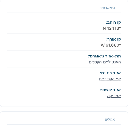
גיאוגרפיה
קו רוחב:
12.113° N
קו אורך:
61.680° W
תת-אזור גיאוגרפי:
האנטיליים הקטנים
אזור ביניים:
איי הקריביים
אזור יבשתי:
אמריקה
אקלים