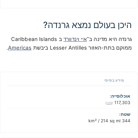
היכן בעולם נמצא גרנדה?
גרנדה היא מדינה ב־
איי וינדוורד
ב Caribbean Islands
ממוקם בתת-האזור Lesser Antilles ביבשת
Americas
.
100 km / 62.1 mi
CARIBBEANISLANDS.COM
with the support of
© OpenStreetMap
contributors
1 m / 3
f
t
📏
מידע בסיסי
+
−
אוכלוסייה:
117,303
)
UN
(
שטח:
344 km² / 214 sq mi