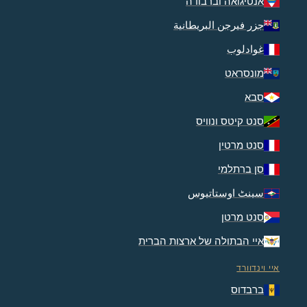
אנטיגואה וברבודה
جزر فيرجن البريطانية
غوادلوب
מונסראט
סבא
סנט קיטס ונוויס
סנט מרטין
סן ברתלמי
سینٹ اوستاتیوس
סנט מרטן
איי הבתולה של ארצות הברית
איי וינדוורד
ברבדוס